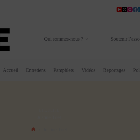
Qui sommes-nous ?
Soutenir l’asso
Accueil
Entretiens
Pamphlets
Vidéos
Reportages
Pol
ÉTIQUETTE
Justine Triet
Justine Triet
Accueil