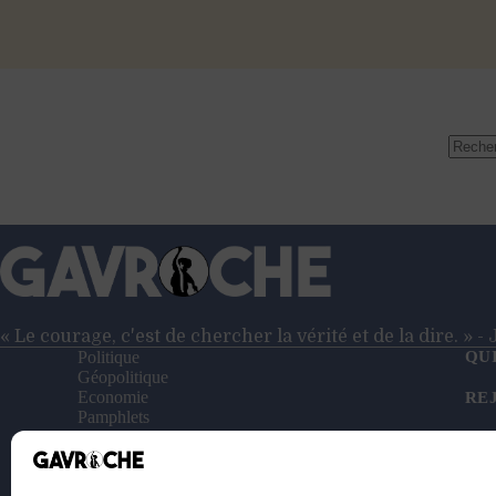
Aucun
résulta
« Le courage, c'est de chercher la vérité et de la dire. » 
Politique
QU
Géopolitique
Economie
RE
Pamphlets
Entretiens
NO
Reportages
Vidéos
SO