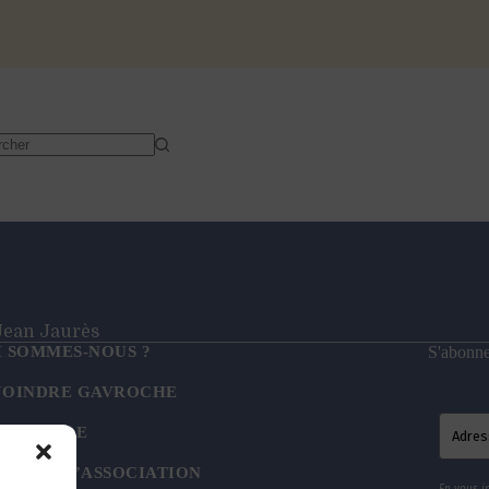
t
- Jean Jaurès
I SOMMES-NOUS ?
S'abonner
JOINDRE GAVROCHE
US SUIVRE
UTENIR L’ASSOCIATION