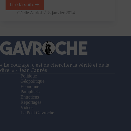
Lire la suite
Humus,
un
Cécile Auriol
8 janvier 2024
roman
pour
écolos
en
quête
de
sens
?
–
« Le courage, c'est de chercher la vérité et de la
Entretien
dire. » - Jean Jaurès
avec
Politique
Gaspard
Géopolitique
Koenig
Economie
Pamphlets
Entretiens
Reportages
Vidéos
Le Petit Gavroche