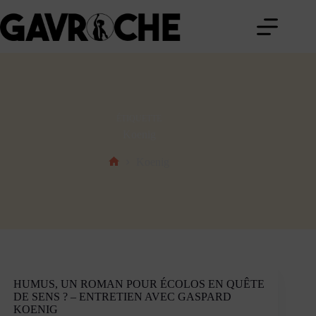
Passer
au
contenu
ÉTIQUETTE
Koenig
Koenig
Accueil
HUMUS, UN ROMAN POUR ÉCOLOS EN QUÊTE
DE SENS ? – ENTRETIEN AVEC GASPARD
KOENIG