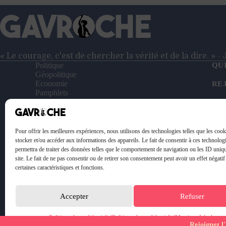
du
Levant
« Le courage, c'est de chercher la vérité et de la dire. » 
Politique
QU
Géopolitique
Economie
RE
Pamphlets
Entretiens
NO
Reportages
Vidéos
SO
Le Petit Gavroche
Pour offrir les meilleures expériences, nous utilisons des technologies telles que les coo
PO
stocker et/ou accéder aux informations des appareils. Le fait de consentir à ces technolog
permettra de traiter des données telles que le comportement de navigation ou les ID uniq
ME
site. Le fait de ne pas consentir ou de retirer son consentement peut avoir un effet négatif
certaines caractéristiques et fonctions.
Accepter
Refuser
Politique de confidentialité
Politique de confidentialité
Mentions Légales
Rejoignez l'