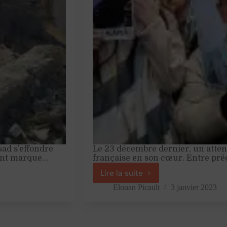
ad s’effondre
Le 23 décembre dernier, un atten
ment marque…
française en son cœur. Entre pré
Lire la suite
La
colère
Elouan Picault
3 janvier 2023
des
Kurdes,
miroir
de