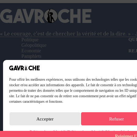
« Le courage, c'est de chercher la vérité et de la dire. » 
Politique
QU
Géopolitique
Economie
RE
Pamphlets
Entretiens
NO
Reportages
Vidéos
SO
Le Petit Gavroche
Pour offrir les meilleures expériences, nous utilisons des technologies telles que les coo
PO
stocker et/ou accéder aux informations des appareils. Le fait de consentir à ces technolog
permettra de traiter des données telles que le comportement de navigation ou les ID uniq
ME
site. Le fait de ne pas consentir ou de retirer son consentement peut avoir un effet négatif
certaines caractéristiques et fonctions.
Accepter
Refuser
Politique de confidentialité
Politique de confidentialité
Mentions Légales
Rejoignez l'