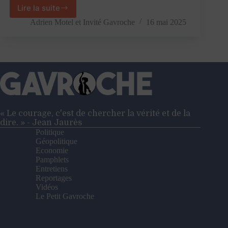
Lire la suite
La
représentation
Adrien Motel
et
Invité Gavroche
16 mai 2025
proportionnelle,
un
cache
sexe
pour
une
classe
politique
défaillante
« Le courage, c'est de chercher la vérité et de la
dire. » - Jean Jaurès
Politique
Géopolitique
Economie
Pamphlets
Entretiens
Reportages
Vidéos
Le Petit Gavroche