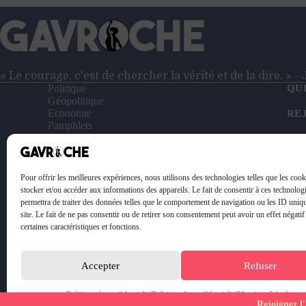
« Le courage, c'est de chercher la vérité et de la dire. » 
Politique
QU
Géopolitique
Economie
RE
Pamphlets
Entretiens
NO
Reportages
Vidéos
SO
Le Petit Gavroche
Pour offrir les meilleures expériences, nous utilisons des technologies telles que les coo
PO
stocker et/ou accéder aux informations des appareils. Le fait de consentir à ces technolog
permettra de traiter des données telles que le comportement de navigation ou les ID uniq
ME
site. Le fait de ne pas consentir ou de retirer son consentement peut avoir un effet négatif
certaines caractéristiques et fonctions.
Accepter
Refuser
Politique de confidentialité
Politique de confidentialité
Mentions Légales
Rejoignez l'