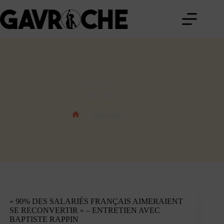
Passer
au
contenu
ÉTIQUETTE
motivation
motivation
Accueil
« 90% DES SALARIÉS FRANÇAIS AIMERAIENT
SE RECONVERTIR » – ENTRETIEN AVEC
BAPTISTE RAPPIN