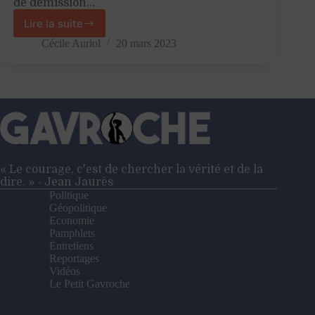
de démission…
Lire la suite
«
90%
Cécile Auriol
20 mars 2023
des
salariés
français
aimeraient
se
reconvertir
»
–
Entretien
« Le courage, c'est de chercher la vérité et de la
avec
dire. » - Jean Jaurès
Baptiste
Politique
Rappin
Géopolitique
Economie
Pamphlets
Entretiens
Reportages
Vidéos
Le Petit Gavroche