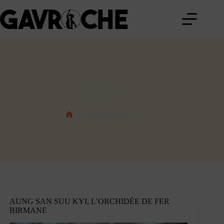
Passer
au
contenu
ÉTIQUETTE
orchidée de fer
orchidée de fer
Accueil
AUNG SAN SUU KYI, L’ORCHIDÉE DE FER
BIRMANE