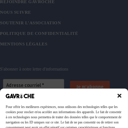
REJOINDRE GAVROCHE
NOUS SUIVRE
SOUTENIR L’ASSOCIATION
POLITIQUE DE CONFIDENTIALITÉ
MENTIONS LÉGALES
S'abonner à notre lettre d'informations
En vous inscrivant, vous acceptez de recevoir nos
emails. Vous pouvez vous désinscrire à tout
Pour offrir les meilleures expériences, nous utilisons des technologies telles que les
cookies pour stocker et/ou accéder aux informations des appareils. Le fait de consentir
moment. Consultez
notre politique de confidentialité
à ces technologies nous permettra de traiter des données telles que le comportement de
pour plus d’informations.
navigation ou les ID uniques sur ce site. Le fait de ne pas consentir ou de retirer son
consentement peut avoir un effet négatif sur certaines caractéristiques et fonctions.