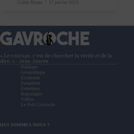
San
Gabin Bruna
17 janvier 2023
Suu
Kyi,
l’Orchidée
de
Fer
birmane
« Le courage, c'est de chercher la vérité et de la
dire. » - Jean Jaurès
Politique
Géopolitique
Economie
Pamphlets
Entretiens
Reportages
Vidéos
Le Petit Gavroche
QUI SOMMES-NOUS ?