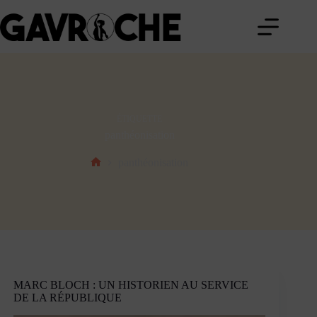
Passer
au
contenu
ÉTIQUETTE
panthéonisation
panthéonisation
Accueil
MARC BLOCH : UN HISTORIEN AU SERVICE
DE LA RÉPUBLIQUE