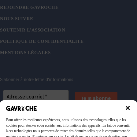
REJOINDRE GAVROCHE
NOUS SUIVRE
SOUTENIR L’ASSOCIATION
POLITIQUE DE CONFIDENTIALITÉ
MENTIONS LÉGALES
S'abonner à notre lettre d'informations
En vous inscrivant, vous acceptez de recevoir nos
emails. Vous pouvez vous désinscrire à tout
Pour offrir les meilleures expériences, nous utilisons des technologies telles que les
cookies pour stocker et/ou accéder aux informations des appareils. Le fait de consentir
moment. Consultez
notre politique de confidentialité
à ces technologies nous permettra de traiter des données telles que le comportement de
pour plus d’informations.
navigation ou les ID uniques sur ce site. Le fait de ne pas consentir ou de retirer son