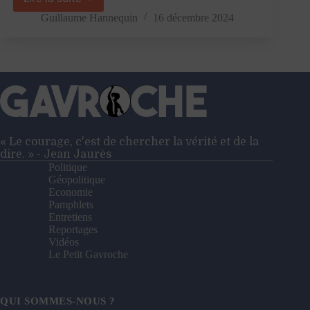
Marc
Bloch
Guillaume Hannequin
16 décembre 2024
:
un
historien
au
service
de
la
République
« Le courage, c'est de chercher la vérité et de la
dire. » - Jean Jaurès
Politique
Géopolitique
Economie
Pamphlets
Entretiens
Reportages
Vidéos
Le Petit Gavroche
QUI SOMMES-NOUS ?