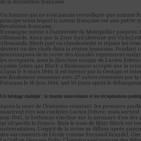
de la Révolution française.
Un homme qui ne s’est jamais revendiqué que comme Fr
principe selon lequel la nation française est une patrie un
Révolution française.
Il enseigne même à l’université de Montpellier jusqu’en 1
Allemands. Alors que la Zone Sud (détenue par Vichy) est
Allemands, Bloch part en clandestinité et rejoint les rése
devient un des chefs dans la région lyonnaise. Pendant ce
interrompues de la revue des Annales reprennent malgr
les occupants, sous la direction unique de Lucien Febvre
égoïste (alors que Bloch a finalement accepté que la rev
à Lyon le 8 mars 1944, il est torturé par la Gestapo et inte
est finalement assassiné avec 27 autres résistants par la
Formans le 16 juin 1944, soit 10 jours après le débarque
Un héritage multiple : le monde universitaire et les récupérations politi
Après la mort de l’historien-résistant, les premiers gard
montrent être son confrère Lucien Febvre, mais surtout s
juin 1945, la Sorbonne s’incline sur la mémoire d’un des 
qu’ait perdu la France. Mais le nom de Marc Bloch est re
universitaires. L’esprit de la revue se diffuse après guerr
des successeurs de l’école comme Fernand Braudel, Cam
Le Goff ou Georges Duby. L’histoire s’est nourrie des déba