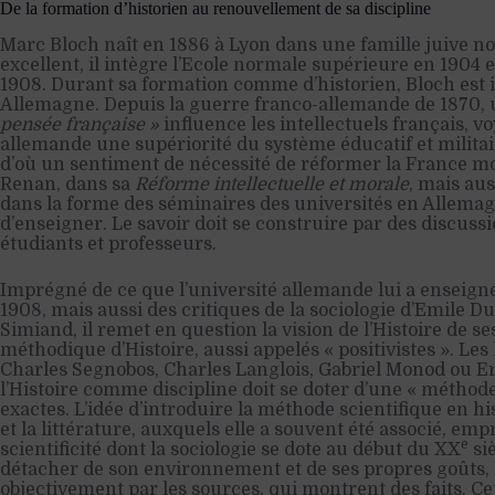
De la formation d’historien au renouvellement de sa discipline
Marc Bloch naît en 1886 à Lyon dans une famille juive n
excellent, il intègre l’Ecole normale supérieure en 1904 e
1908. Durant sa formation comme d’historien, Bloch est 
Allemagne. Depuis la guerre franco-allemande de 1870,
pensée française »
influence les intellectuels français, vo
allemande une supériorité du système éducatif et militai
d’où un sentiment de nécessité de réformer la France mor
Renan, dans sa
Réforme intellectuelle et morale
, mais aus
dans la forme des séminaires des universités en Allema
d’enseigner. Le savoir doit se construire par des discussi
étudiants et professeurs.
Imprégné de ce que l’université allemande lui a enseigné
1908, mais aussi des critiques de la sociologie d’Emile 
Simiand, il remet en question la vision de l’Histoire de se
méthodique d’Histoire, aussi appelés « positivistes ». Les 
Charles Segnobos, Charles Langlois, Gabriel Monod ou Er
l’Histoire comme discipline doit se doter d’une « méthod
exactes. L’idée d’introduire la méthode scientifique en hist
et la littérature, auxquels elle a souvent été associé, e
e
scientificité dont la sociologie se dote au début du XX
siè
détacher de son environnement et de ses propres goûts, 
objectivement par les sources, qui montrent des faits. Ce