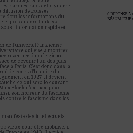
u d’études). De cette
ères d’armes dans cette guerre
a diffusion de fausses
0 RÉPONSE À 
ère dont les informations du
RÉPUBLIQUE 
cle qui a encore toute sa
sous l’information rapide et
ion de l’université française
iversitaire qui vise à montrer
ues revenues dans le giron
lsace de devenir l’un des plus
ace à Paris. C’est donc dans la
rgé de cours d’histoire du
ignement en 1927. Il devient
ébauche ce qui sera le courant
 Mais Bloch n’est pas qu’un
ainsi, son horreur du fascisme
ls contre le fascisme dans les
 manifeste des intellectuels
op vieux pour être mobilisé, il
de France en 1940.
Le frêle