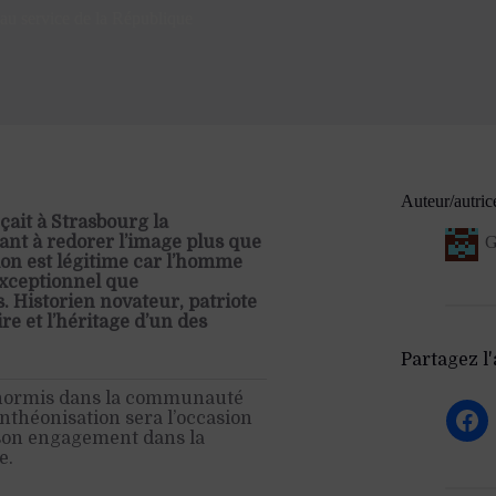
 au service de la République
Auteur/autric
it à Strasbourg la
nt à redorer l’image plus que
G
ion est légitime car l’homme
exceptionnel que
Historien novateur, patriote
re et l’héritage d’un des
Partagez l'a
 hormis dans la communauté
anthéonisation sera l’occasion
e son engagement dans la
e.