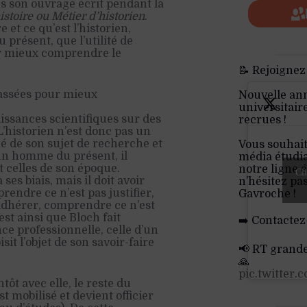
ans son ouvrage écrit pendant la
istoire ou Métier d’historien
.
e et ce qu’est l’historien,
présent, que l’utilité de
our mieux comprendre le
📝 Rejoignez
 passées pour mieux
Nouvelle an
universitair
issances scientifiques sur des
recrues !
L’historien n’est donc pas un
é de son sujet de recherche et
Vous souhait
 un homme du présent, il
média étudia
et celles de son époque.
notre ligne é
Cli
ses biais, mais il doit avoir
n’hésitez pa
rendre ce n’est pas justifier,
Gavroche !
adhérer, comprendre ce n’est
est ainsi que Bloch fait
➡️ Contactez
nce professionnelle, celle d’un
sit l’objet de son savoir-faire
📢 RT grand
🙏
pic.twitter
ntôt avec elle, le reste du
 mobilisé et devient officier