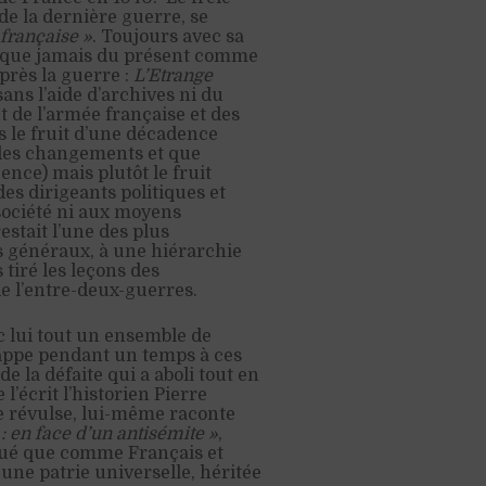
 de la dernière guerre, se
 française »
. Toujours avec sa
us que jamais du présent comme
près la guerre :
L’Etrange
ans l’aide d’archives ni du
t de l’armée française et des
as le fruit d’une décadence
e des changements et que
ence) mais plutôt le fruit
des dirigeants politiques et
 société ni aux moyens
estait l’une des plus
s généraux, à une hiérarchie
 tiré les leçons des
 l’entre-deux-guerres.
c lui tout un ensemble de
happe pendant un temps à ces
 la défaite qui a aboli tout en
’écrit l’historien Pierre
le révulse, lui-même raconte
: en face d’un antisémite »
,
qué que comme Français et
 une patrie universelle, héritée