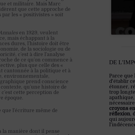
ique et militaire. Mais Marc
idèrent que cette approche de
par les « positivistes » soit
Annales
en 1929, veulent
ce, mais échappant à la
ces dures, l’histoire doit être
’économie, de la sociologie ou de
ricité, c’est à dire l’analyse
proche de ce qu’on commence à
DE L'IM
ective, plus que celle des «
 cantonnée à la politique et à
Parce que 
le, environnementale,
d'établir c
iographique prend conscience
étonner, ré
 contexte, qu’une histoire de
trop longt
Et c’est cette perception de
apathique,
re époque.
nécessaire:
croyons en
e que l’écriture même de
réflexion
,
qui aujourd
l'indécenc
 la manière dont il pense