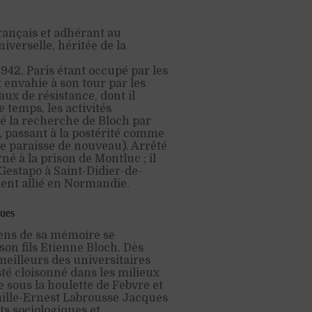
ançais et adhérant au
iverselle, héritée de la
942, Paris étant occupé par les
 envahie à son tour par les
aux de résistance, dont il
 temps, les activités
é la recherche de Bloch par
, passant à la postérité comme
ue paraisse de nouveau). Arrêté
rné à la prison de Montluc ; il
 Gestapo à Saint-Didier-de-
ment allié en Normandie.
ques
iens de sa mémoire se
on fils Etienne Bloch. Dès
meilleurs des universitaires
sté cloisonné dans les milieux
e sous la houlette de Febvre et
ille-Ernest Labrousse Jacques
ts sociologiques et