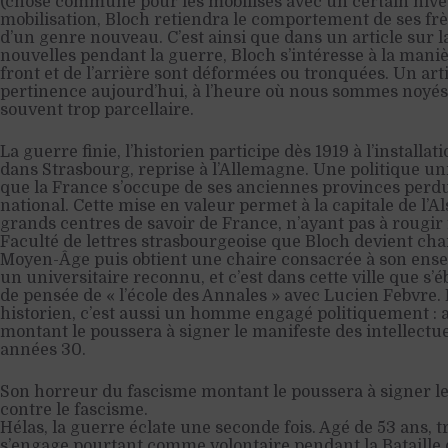
(chose commune pour les mobilisés avec un certain nivea
mobilisation, Bloch retiendra le comportement de ses fr
d’un genre nouveau. C’est ainsi que dans un article sur l
nouvelles pendant la guerre, Bloch s’intéresse à la mani
front et de l’arrière sont déformées ou tronquées. Un arti
pertinence aujourd’hui, à l’heure où nous sommes noyés 
souvent trop parcellaire.
La guerre finie, l’historien participe dès 1919 à l’installat
dans Strasbourg, reprise à l’Allemagne. Une politique un
que la France s’occupe de ses anciennes provinces perd
national. Cette mise en valeur permet à la capitale de l’A
grands centres de savoir de France, n’ayant pas à rougir f
Faculté de lettres strasbourgeoise que Bloch devient cha
Moyen-Âge puis obtient une chaire consacrée à son ense
un universitaire reconnu, et c’est dans cette ville que s’
de pensée de « l’école des Annales » avec Lucien Febvre.
historien, c’est aussi un homme engagé politiquement : 
montant le poussera à signer le manifeste des intellectue
années 30.
Son horreur du fascisme montant le poussera à signer le
contre le fascisme.
Hélas, la guerre éclate une seconde fois. Agé de 53 ans, tr
s’engage pourtant comme volontaire pendant la Bataille 