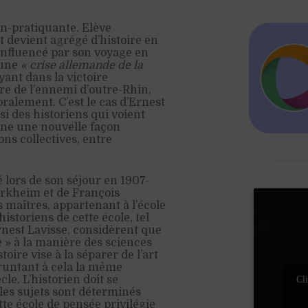
on-pratiquante. Elève
t devient agrégé d’histoire en
influencé par son voyage en
 une
« crise allemande de la
yant dans la victoire
re de l’ennemi d’outre-Rhin,
alement. C’est le cas d’Ernest
si des historiens qui voient
gne une nouvelle façon
ons collectives, entre
 lors de son séjour en 1907-
Durkheim et de François
s maîtres, appartenant à l’école
historiens de cette école, tel
nest Lavisse, considèrent que
e » à la manière des sciences
oire vise à la séparer de l’art
mpruntant à cela la même
cle. L’historien doit se
Cli
les sujets sont déterminés
tte école de pensée privilégie