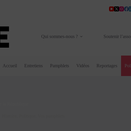
Qui sommes-nous ?
Soutenir l’asso
Accueil
Entretiens
Pamphlets
Vidéos
Reportages
Pol
de la République
Histoire
,
Politique
,
Vos pamphlets