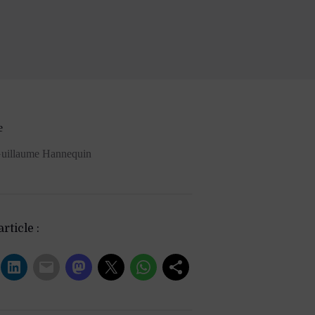
e
uillaume Hannequin
rticle :