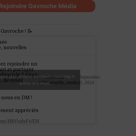
Rejoindre Gavroche Média
 Gavroche ! 📝
née
e, nouvelles
ez rejoindre un
nt et partager
ditoriale ? Alors
quez pour accepter les cookies marketing et
— Gavroche
September
s, devenez
(@Gavroche_media)
3, 2024
activer ce contenu
-nous en DM !
ement appréciés
.com/HbVxdxFoXH