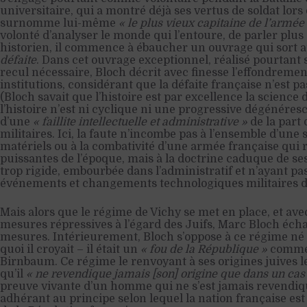
universitaire, qui a montré déjà ses vertus de soldat lors
surnomme lui-même
« le plus vieux capitaine de l’armée
volonté d’analyser le monde qui l’entoure, de parler pl
historien, il commence à ébaucher un ouvrage qui sort a
défaite
. Dans cet ouvrage exceptionnel, réalisé pourtant s
recul nécessaire, Bloch décrit avec finesse l’effondremen
institutions, considérant que la défaite française n’est p
(Bloch savait que l’histoire est par excellence la scienc
l’histoire n’est ni cyclique ni une progressive dégénéresc
d’une
« faillite intellectuelle et administrative »
de la part 
militaires. Ici, la faute n’incombe pas à l’ensemble d’une
matériels ou à la combativité d’une armée française qui r
puissantes de l’époque, mais à la doctrine caduque de se
trop rigide, embourbée dans l’administratif et n’ayant pas
événements et changements technologiques militaires de
Mais alors que le régime de Vichy se met en place, et ave
mesures répressives à l’égard des Juifs, Marc Bloch éc
mesures. Intérieurement, Bloch s’oppose à ce régime né de
quoi il croyait – il était un
« fou de la République »
comme l
Birnbaum. Ce régime le renvoyant à ses origines juives 
qu’il
« ne revendique jamais [son] origine que dans un cas 
preuve vivante d’un homme qui ne s’est jamais revendi
adhérant au principe selon lequel la nation française est