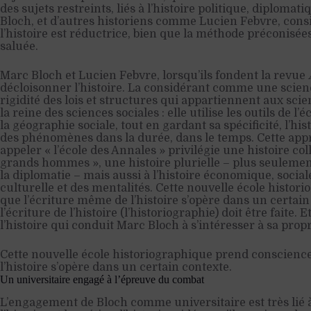
des sujets restreints, liés à l’histoire politique, diplomat
Bloch, et d’autres historiens comme Lucien Febvre, cons
l’histoire est réductrice, bien que la méthode préconisées 
saluée.
Marc Bloch et Lucien Febvre, lorsqu’ils fondent la revue
décloisonner l’histoire. La considérant comme une scien
rigidité des lois et structures qui appartiennent aux scien
la reine des sciences sociales : elle utilise les outils de l
la géographie sociale, tout en gardant sa spécificité, l’histo
des phénomènes dans la durée, dans le temps. Cette ap
appeler « l’école des Annales » privilégie une histoire coll
grands hommes », une histoire plurielle – plus seulement
la diplomatie – mais aussi à l’histoire économique, socia
culturelle et des mentalités.
Cette nouvelle école histor
que l’écriture même de l’histoire s’opère dans un certain
l’écriture de l’histoire (l’historiographie) doit être faite. 
l’histoire qui conduit Marc Bloch à s’intéresser à sa prop
Cette nouvelle école historiographique prend conscienc
l’histoire s’opère dans un certain contexte.
Un universitaire engagé à l’épreuve du combat
L’engagement de Bloch comme universitaire est très lié à