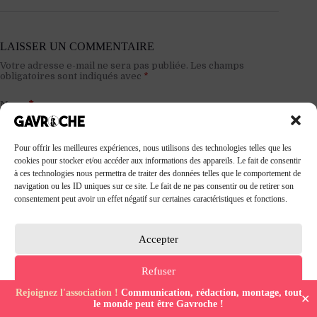
LAISSER UN COMMENTAIRE
Votre adresse e-mail ne sera pas publiée.
Les champs
obligatoires sont indiqués avec
*
Nom
*
Pour offrir les meilleures expériences, nous utilisons des technologies telles que les
E-mail
*
cookies pour stocker et/ou accéder aux informations des appareils. Le fait de consentir
à ces technologies nous permettra de traiter des données telles que le comportement de
navigation ou les ID uniques sur ce site. Le fait de ne pas consentir ou de retirer son
consentement peut avoir un effet négatif sur certaines caractéristiques et fonctions.
Site web
Accepter
Ajouter un commentaire
*
Refuser
Rejoignez l'association !
Communication, rédaction, montage, tout
✕
Politique de confidentialité
Politique de confidentialité
Mentions Légales
le monde peut être Gavroche !