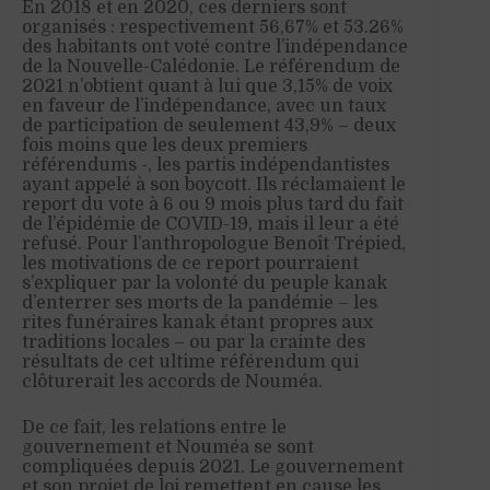
En 2018 et en 2020, ces derniers sont
organisés : respectivement 56,67% et 53.26%
des habitants ont voté contre l’indépendance
de la Nouvelle-Calédonie. Le référendum de
2021 n’obtient quant à lui que 3,15% de voix
en faveur de l’indépendance, avec un taux
de participation de seulement 43,9% – deux
fois moins que les deux premiers
référendums -, les partis indépendantistes
ayant appelé à son boycott. Ils réclamaient le
report du vote à 6 ou 9 mois plus tard du fait
de l’épidémie de COVID-19, mais il leur a été
refusé. Pour l’anthropologue Benoît Trépied,
les motivations de ce report pourraient
s’expliquer par la volonté du peuple kanak
d’enterrer ses morts de la pandémie – les
rites funéraires kanak étant propres aux
traditions locales – ou par la crainte des
résultats de cet ultime référendum qui
clôturerait les accords de Nouméa.
De ce fait, les relations entre le
gouvernement et Nouméa se sont
compliquées depuis 2021. Le gouvernement
et son projet de loi remettent en cause les