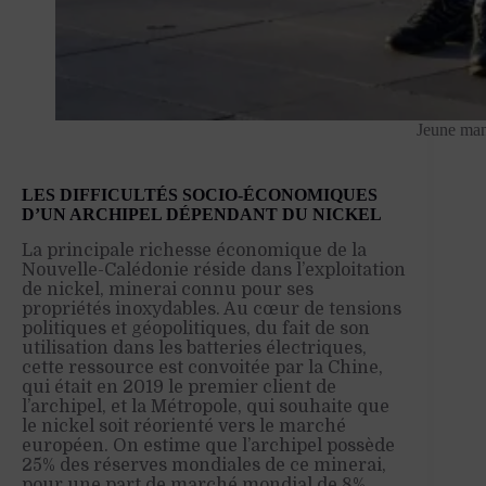
Jeune mani
LES DIFFICULTÉS SOCIO-ÉCONOMIQUES
D’UN ARCHIPEL DÉPENDANT DU NICKEL
La principale richesse économique de la
Nouvelle-Calédonie réside dans l’exploitation
de nickel, minerai connu pour ses
propriétés inoxydables. Au cœur de tensions
politiques et géopolitiques, du fait de son
utilisation dans les batteries électriques,
cette ressource est convoitée par la Chine,
qui était en 2019 le premier client de
l’archipel, et la Métropole, qui souhaite que
le nickel soit réorienté vers le marché
européen. On estime que l’archipel possède
25% des réserves mondiales de ce minerai,
pour une part de marché mondial de 8%.