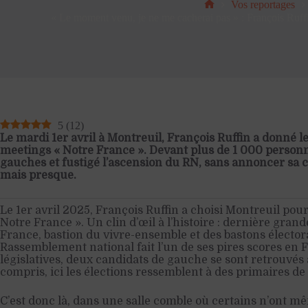
Vos reportages
Accueil
« Le moment venu, je ne me cacherai pas » : François Ruf
5
(
12
)
Le mardi 1er avril à Montreuil, François Ruffin a donné le
meetings « Notre France ». Devant plus de 1 000 personnes
gauches et fustigé l’ascension du RN, sans annoncer sa c
mais presque.
Le 1er avril 2025, François Ruffin a choisi Montreuil pou
Notre France ». Un clin d’œil à l’histoire : dernière gran
France, bastion du vivre-ensemble et des bastons électora
Rassemblement national fait l’un de ses pires scores en 
législatives, deux candidats de gauche se sont retrouvés 
compris, ici les élections ressemblent à des primaires de
C’est donc là, dans une salle comble où certains n’ont m