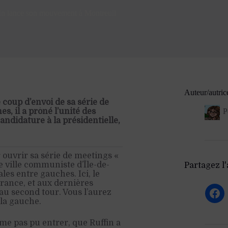
fin lance son mouvement à Montreuil
Auteur/autric
 coup d’envoi de sa série de
, il a prôné l’unité des
P
andidature à la présidentielle,
r ouvrir sa série de meetings «
de ville communiste d’Île-de-
Partagez l'a
les entre gauches. Ici, le
France, et aux dernières
au second tour. Vous l’aurez
 la gauche.
ême pas pu entrer, que Ruffin a