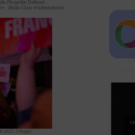
de Picardie Debout :
re :
Bella Ciao
, évidemment.
Cli
vril 2025. ©Poppy