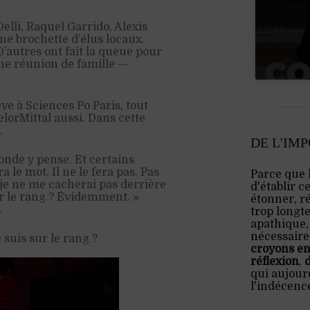
elli, Raquel Garrido, Alexis
ne brochette d’élus locaux.
’autres ont fait la queue pour
une réunion de famille —
e à Sciences Po Paris, tout
elorMittal aussi. Dans cette
.
DE L'IM
onde y pense. Et certains
 le mot. Il ne le fera pas. Pas
Parce que 
 je ne me cacherai pas derrière
d'établir c
ur le rang ? Évidemment. »
étonner, ré
.
trop longt
apathique,
nécessaire:
suis sur le rang ?
croyons en
réflexion
,
qui aujourd
l'indécenc