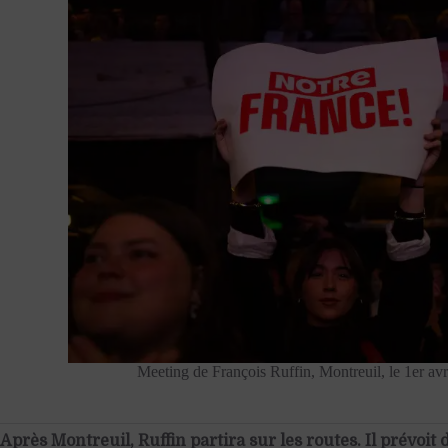
Meeting de François Ruffin, Montreuil, le 1er a
Après Montreuil, Ruffin partira sur les routes. Il prévoit