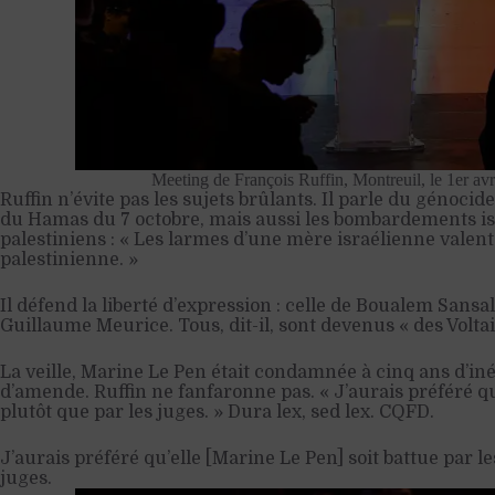
Meeting de François Ruffin, Montreuil, le 1er a
Ruffin n’évite pas les sujets brûlants. Il parle du génoc
du Hamas du 7 octobre, mais aussi les bombardements isra
palestiniens : « Les larmes d’une mère israélienne valen
palestinienne. »
Il défend la liberté d’expression : celle de Boualem Sansa
Guillaume Meurice. Tous, dit-il, sont devenus « des Voltair
La veille, Marine Le Pen était condamnée à cinq ans d’iné
d’amende. Ruffin ne fanfaronne pas. « J’aurais préféré qu’
plutôt que par les juges. » Dura lex, sed lex. CQFD.
J’aurais préféré qu’elle [Marine Le Pen] soit battue par l
juges.