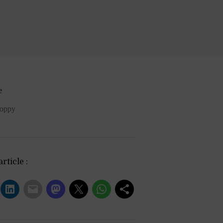
e
oppy
rticle :