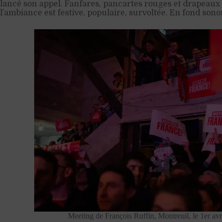
lancé son appel. Fanfares, pancartes rouges et drapeaux 
l’ambiance est festive, populaire, survoltée. En fond sono
Meeting de François Ruffin, Montreuil, le 1er a