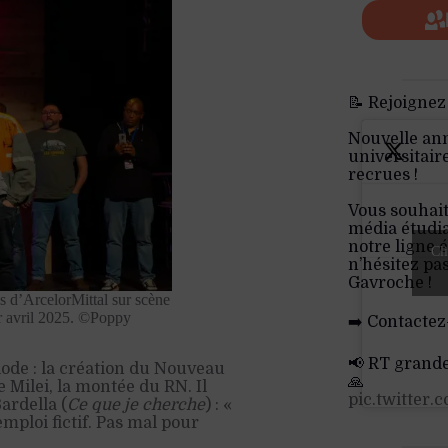
📝 Rejoignez
Nouvelle an
universitair
recrues !
Vous souhait
média étudia
notre ligne é
Cli
n’hésitez pa
Gavroche !
s d’ArcelorMittal sur scène
er avril 2025. ©Poppy
➡️ Contactez
📢 RT grand
iode : la création du Nouveau
🙏
 Milei, la montée du RN. Il
pic.twitter
ardella (
Ce que je cherche
) : «
emploi fictif. Pas mal pour