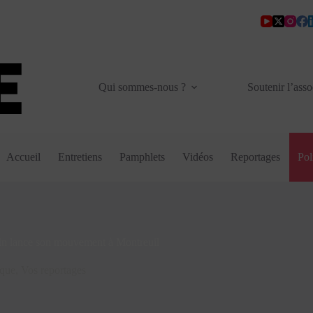
Qui sommes-nous ?
Soutenir l’asso
Accueil
Entretiens
Pamphlets
Vidéos
Reportages
Pol
fin lance son mouvement à Montreuil
ique
,
Vos reportages