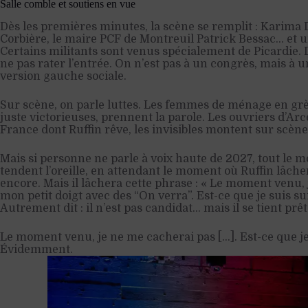
Salle comble et soutiens en vue
Dès les premières minutes, la scène se remplit : Karima D
Corbière, le maire PCF de Montreuil Patrick Bessac… et u
Certains militants sont venus spécialement de Picardie. D
ne pas rater l’entrée. On n’est pas à un congrès, mais à 
version gauche sociale.
Sur scène, on parle luttes. Les femmes de ménage en grèv
juste victorieuses, prennent la parole. Les ouvriers d’Arc
France dont Ruffin rêve, les invisibles montent sur scène
Mais si personne ne parle à voix haute de 2027, tout le m
tendent l’oreille, en attendant le moment où Ruffin lâchera
encore. Mais il lâchera cette phrase : « Le moment venu,
mon petit doigt avec des “On verra”. Est-ce que je suis s
Autrement dit : il n’est pas candidat… mais il se tient prêt
Le moment venu, je ne me cacherai pas […]. Est-ce que je 
Évidemment.