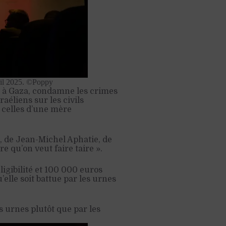
vril 2025. ©Poppy
ide à Gaza, condamne les crimes
éliens sur les civils
t celles d’une mère
l, de Jean-Michel Aphatie, de
e qu’on veut faire taire ».
ligibilité et 100 000 euros
elle soit battue par les urnes
es urnes plutôt que par les