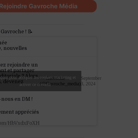
Rejoindre Gavroche Média
 Gavroche ! 📝
née
e, nouvelles
ez rejoindre un
nt et partager
ditoriale ? Alors
quez pour accepter les cookies marketing et
— Gavroche
September
s, devenez
(@Gavroche_media)
3, 2024
activer ce contenu
-nous en DM !
ement appréciés
.com/HbVxdxFoXH