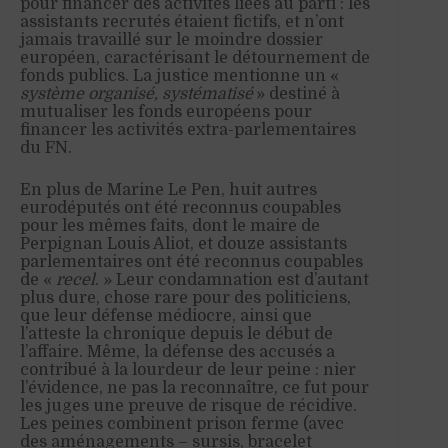
pour financer des activités liées au parti : les
assistants recrutés étaient fictifs, et n’ont
jamais travaillé sur le moindre dossier
européen, caractérisant le détournement de
fonds publics. La justice mentionne un «
système organisé, systématisé
» destiné à
mutualiser les fonds européens pour
financer les activités extra-parlementaires
du FN.
En plus de Marine Le Pen, huit autres
eurodéputés ont été reconnus coupables
pour les mêmes faits, dont le maire de
Perpignan Louis Aliot, et douze assistants
parlementaires ont été reconnus coupables
de «
recel
. » Leur condamnation est d’autant
plus dure, chose rare pour des politiciens,
que leur défense médiocre, ainsi que
l’atteste la chronique depuis le début de
l’affaire. Même, la défense des accusés a
contribué à la lourdeur de leur peine : nier
l’évidence, ne pas la reconnaître, ce fut pour
les juges une preuve de risque de récidive.
Les peines combinent prison ferme (avec
des aménagements – sursis, bracelet