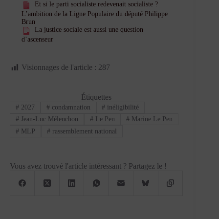
Et si le parti socialiste redevenait socialiste ?
L’ambition de la Ligne Populaire du député Philippe
Brun
La justice sociale est aussi une question
d’ascenseur
Visionnages de l'article :
287
Étiquettes
#
2027
#
condamnation
#
inéligibilité
#
Jean-Luc Mélenchon
#
Le Pen
#
Marine Le Pen
#
MLP
#
rassemblement national
Vous avez trouvé l'article intéressant ? Partagez le !