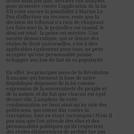
droite mais pas que, derrière ces analyses
pour protester contre l’application de la loi.
S’il reste encore la possibilité à Marine Le
Pen d’effectuer un recours, reste que la
décision du tribunal n’a rien de choquant.
Les faits sont là, le préjudice est massif, le
déni est total : la peine est méritée. Une
société démocratique, qui se donne des
règles de droit universelles, c’est à dire
applicables également pour tous, ne peut
accepter qu’une personnalité puisse
échapper aux lois du fait de sa popularité.
En effet, les principes issus de la Révolution
française qui forment la base de notre
République disposent de la loi comme
expression de la souveraineté du peuple et
de la nation, et du fait que chacun est égal
devant elle. L’ampleur de cette
condamnation ne tient ainsi qu’au zèle des
politiciens, qui votent dur contre la
corruption, tout en étant corrompus ! N’est-il
pas sain que l’on attende des élus et des
personnalités politiques qu’ils respectent
des règles élémentaires de probité (ne pas