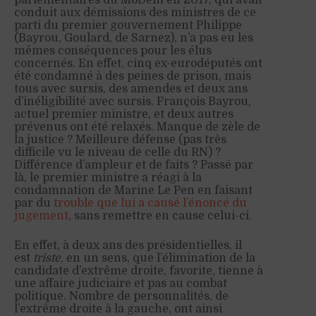
parlementaires du MoDem en 2017, qui avait
conduit aux démissions des ministres de ce
parti du premier gouvernement Philippe
(Bayrou, Goulard, de Sarnez), n’a pas eu les
mêmes conséquences pour les élus
concernés. En effet, cinq ex-eurodéputés ont
été condamné à des peines de prison, mais
tous avec sursis, des amendes et deux ans
d’inéligibilité avec sursis. François Bayrou,
actuel premier ministre, et deux autres
prévenus ont été relaxés. Manque de zèle de
la justice ? Meilleure défense (pas très
difficile vu le niveau de celle du RN) ?
Différence d’ampleur et de faits ? Passé par
là, le premier ministre a réagi à la
condamnation de Marine Le Pen en faisant
par du
trouble que lui a causé l’énoncé du
jugement
, sans remettre en cause celui-ci.
En effet, à deux ans des présidentielles, il
est
triste
, en un sens, que l’élimination de la
candidate d’extrême droite, favorite, tienne à
une affaire judiciaire et pas au combat
politique. Nombre de personnalités, de
l’extrême droite à la gauche, ont ainsi