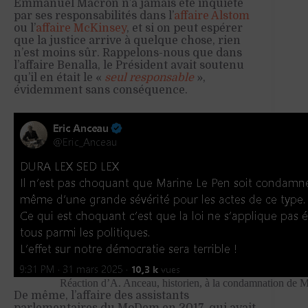
Emmanuel Macron n’a jamais été inquiété
par ses responsabilités dans l’
affaire Alstom
ou l’
affaire McKinsey
, et si on peut espérer
que la justice arrive à quelque chose, rien
n’est moins sûr. Rappelons-nous que dans
l’affaire Benalla, le Président avait soutenu
qu’il en était le «
seul responsable
»,
évidemment sans conséquence.
Réaction d’A. Anceau, historien, à la condamnation de 
De même, l’affaire des assistants