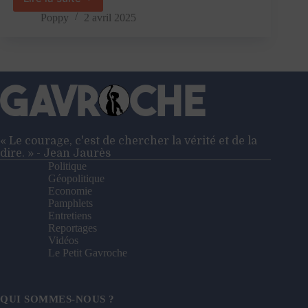
« Le
moment
Poppy
2 avril 2025
venu,
je
ne
me
cacherai
pas »
:
François
Ruffin
« Le courage, c'est de chercher la vérité et de la
lance
dire. » - Jean Jaurès
son
Politique
mouvement
Géopolitique
à
Economie
Montreuil
Pamphlets
Entretiens
Reportages
Vidéos
Le Petit Gavroche
QUI SOMMES-NOUS ?