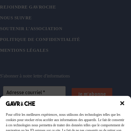
REJOINDRE GAVROCHE
NOUS SUIVRE
SOUTENIR L’ASSOCIATION
POLITIQUE DE CONFIDENTIALITÉ
MENTIONS LÉGALES
S'abonner à notre lettre d'informations
En vous inscrivant, vous acceptez de recevoir nos
emails. Vous pouvez vous désinscrire à tout
Pour offrir les meilleures expériences, nous utilisons des technologies telles que les
cookies pour stocker et/ou accéder aux informations des appareils. Le fait de consentir
moment. Consultez
notre politique de confidentialité
à ces technologies nous permettra de traiter des données telles que le comportement de
pour plus d’informations.
navigation ou les ID uniques sur ce site. Le fait de ne pas consentir ou de retirer son