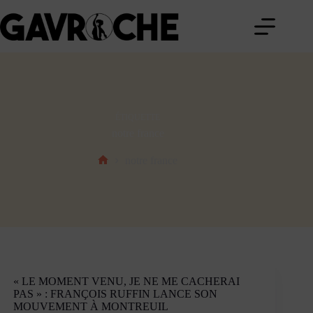
Passer
au
contenu
ÉTIQUETTE
notre france
notre france
Accueil
« LE MOMENT VENU, JE NE ME CACHERAI
PAS » : FRANÇOIS RUFFIN LANCE SON
MOUVEMENT À MONTREUIL