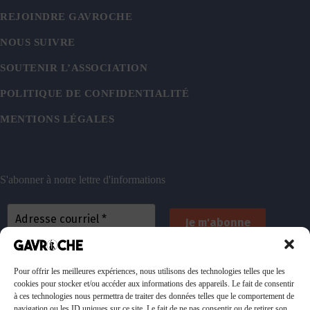
REJOINDRE GAVROCHE
NOUS SUIVRE
SOUTENIR L’ASSOCIATION
POLITIQUE DE CONFIDENTIALITÉ
MENTIONS LÉGALES
S'abonner à notre lettre d'informations
En vous inscrivant, vous acceptez de recevoir nos
emails. Vous pouvez vous désinscrire à tout
Pour offrir les meilleures expériences, nous utilisons des technologies telles que les
cookies pour stocker et/ou accéder aux informations des appareils. Le fait de consentir
moment. Consultez
notre politique de confidentialité
à ces technologies nous permettra de traiter des données telles que le comportement de
pour plus d’informations.
navigation ou les ID uniques sur ce site. Le fait de ne pas consentir ou de retirer son