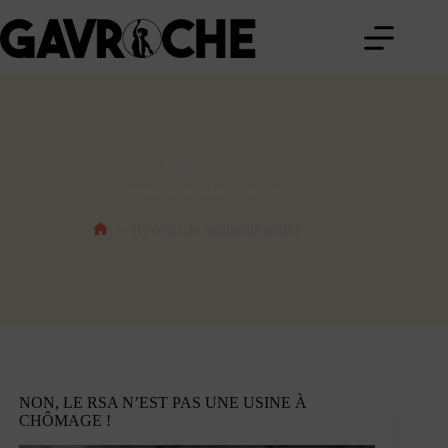
Passer
au
contenu
ÉTIQUETTE
Revenu de solidarité active
Revenu de solidarité active
Accueil
NON, LE RSA N’EST PAS UNE USINE À
CHÔMAGE !