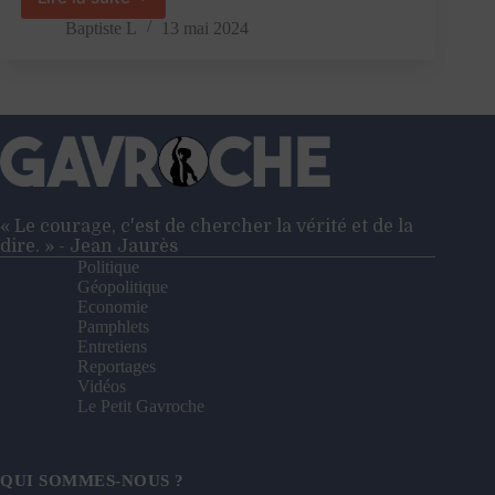
Non,
le
Baptiste L
13 mai 2024
RSA
n’est
pas
une
usine
à
chômage
!
« Le courage, c'est de chercher la vérité et de la
dire. » - Jean Jaurès
Politique
Géopolitique
Economie
Pamphlets
Entretiens
Reportages
Vidéos
Le Petit Gavroche
QUI SOMMES-NOUS ?