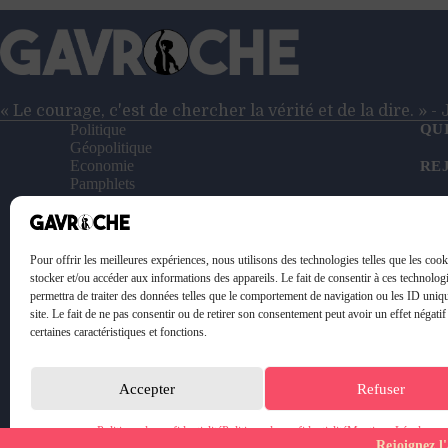
« Le courage, c'est de chercher la vérité et de la dire. » 
Politique
QU
Géopolitique
Economie
RE
Pamphlets
Entretiens
NO
Reportages
Vidéos
SO
Le Petit Gavroche
Pour offrir les meilleures expériences, nous utilisons des technologies telles que les coo
PO
stocker et/ou accéder aux informations des appareils. Le fait de consentir à ces technolog
permettra de traiter des données telles que le comportement de navigation ou les ID uniq
ME
site. Le fait de ne pas consentir ou de retirer son consentement peut avoir un effet négatif
certaines caractéristiques et fonctions.
Accepter
Refuser
Politique de confidentialité
Politique de confidentialité
Mentions Légales
Rejoignez l'