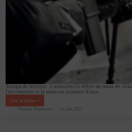
Temps de lecture : 5 minutes Ce début de mois de Juin
l’arrestation et la mise en examen d’une…
Lire la suite
Comment
tuer
Thomas Primerano
15 juin 2021
son
employé
?