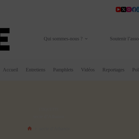
Qui sommes-nous ?
Soutenir l’asso
Accueil
Entretiens
Pamphlets
Vidéos
Reportages
Pol
ÉTIQUETTE
secte d’Athanor
secte d'Athanor
Accueil