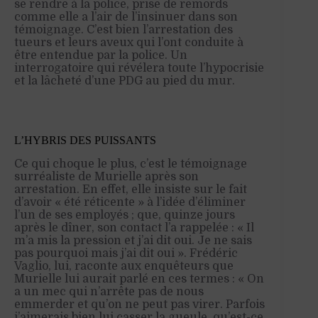
se rendre à la police, prise de remords
comme elle a l’air de l’insinuer dans son
témoignage. C’est bien l’arrestation des
tueurs et leurs aveux qui l’ont conduite à
être entendue par la police. Un
interrogatoire qui révélera toute l’hypocrisie
et la lâcheté d’une PDG au pied du mur.
L’HYBRIS DES PUISSANTS
Ce qui choque le plus, c’est le témoignage
surréaliste de Murielle après son
arrestation. En effet, elle insiste sur le fait
d’avoir « été réticente » à l’idée d’éliminer
l’un de ses employés ; que, quinze jours
après le dîner, son contact l’a rappelée : « Il
m’a mis la pression et j’ai dit oui. Je ne sais
pas pourquoi mais j’ai dit oui ». Frédéric
Vaglio, lui, raconte aux enquêteurs que
Murielle lui aurait parlé en ces termes : « On
a un mec qui n’arrête pas de nous
emmerder et qu’on ne peut pas virer. Parfois
j’aimerais bien lui casser la gueule, qu’est-ce