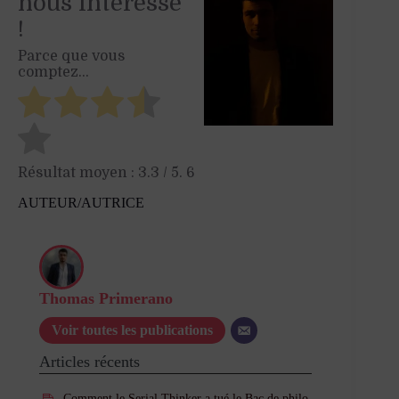
nous intéresse
!
Parce que vous
comptez...
Résultat moyen :
3.3
/ 5.
6
AUTEUR/AUTRICE
Thomas Primerano
Voir toutes les publications
Articles récents
Comment le Serial Thinker a tué le Bac de philo