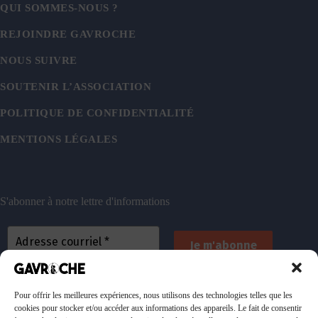
QUI SOMMES-NOUS ?
REJOINDRE GAVROCHE
NOUS SUIVRE
SOUTENIR L’ASSOCIATION
POLITIQUE DE CONFIDENTIALITÉ
MENTIONS LÉGALES
S'abonner à notre lettre d'informations
En vous inscrivant, vous acceptez de recevoir nos
emails. Vous pouvez vous désinscrire à tout
Pour offrir les meilleures expériences, nous utilisons des technologies telles que les
cookies pour stocker et/ou accéder aux informations des appareils. Le fait de consentir
moment. Consultez
notre politique de confidentialité