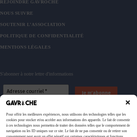
REJOINDRE GAVROCHE
NOUS SUIVRE
SOUTENIR L’ASSOCIATION
POLITIQUE DE CONFIDENTIALITÉ
MENTIONS LÉGALES
S'abonner à notre lettre d'informations
En vous inscrivant, vous acceptez de recevoir nos
emails. Vous pouvez vous désinscrire à tout
Pour offrir les meilleures expériences, nous utilisons des technologies telles que les
cookies pour stocker et/ou accéder aux informations des appareils. Le fait de consentir
moment. Consultez
notre politique de confidentialité
à ces technologies nous permettra de traiter des données telles que le comportement de
pour plus d’informations.
navigation ou les ID uniques sur ce site. Le fait de ne pas consentir ou de retirer son
consentement peut avoir un effet négatif sur certaines caractéristiques et fonctions.