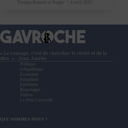
anti-
Thomas Rannou
et
Poppy
4 avril 2023
squat
:
«
La
chasse
aux
plus
précaires
est
« Le courage, c'est de chercher la vérité et de la
ouverte
dire. » - Jean Jaurès
»
Politique
Géopolitique
Economie
Pamphlets
Entretiens
Reportages
Vidéos
Le Petit Gavroche
QUI SOMMES-NOUS ?