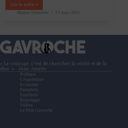
Lire la suite
«
Le
Manon Schneider
13 mars 2022
transhumanisme
est
un
défi
pour
les
valeurs
humanistes
»
« Le courage, c'est de chercher la vérité et de la
–
dire. » - Jean Jaurès
Entretien
Politique
avec
Géopolitique
Jean-
Economie
Michel
Pamphlets
Besnier
Entretiens
Reportages
Vidéos
Le Petit Gavroche