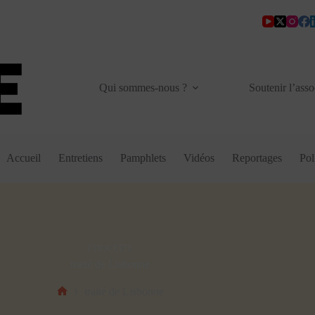
Qui sommes-nous ?
Soutenir l’asso
Accueil
Entretiens
Pamphlets
Vidéos
Reportages
Pol
ÉTIQUETTE
traité de Lisbonne
traité de Lisbonne
Accueil