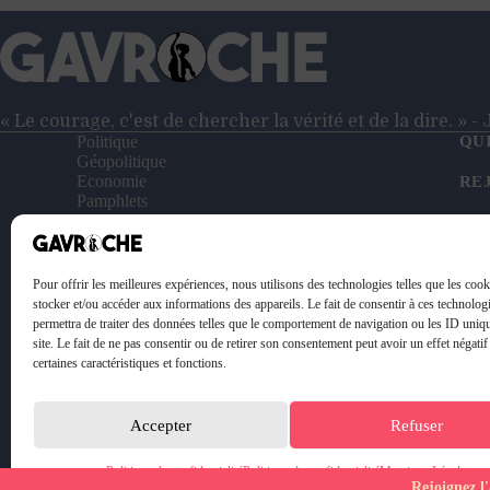
démocratie
« Le courage, c'est de chercher la vérité et de la dire. » 
Politique
QU
Géopolitique
Economie
RE
Pamphlets
Entretiens
NO
Reportages
Vidéos
SO
Le Petit Gavroche
Pour offrir les meilleures expériences, nous utilisons des technologies telles que les coo
PO
stocker et/ou accéder aux informations des appareils. Le fait de consentir à ces technolog
permettra de traiter des données telles que le comportement de navigation ou les ID uniq
ME
site. Le fait de ne pas consentir ou de retirer son consentement peut avoir un effet négatif
certaines caractéristiques et fonctions.
Accepter
Refuser
Politique de confidentialité
Politique de confidentialité
Mentions Légales
Rejoignez l'