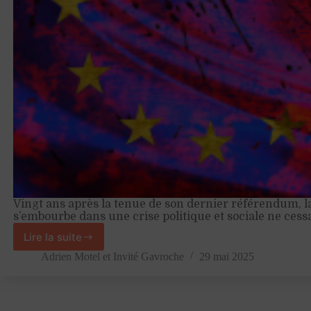
Vingt ans après la tenue de son dernier référendum, l
s’embourbe dans une crise politique et sociale ne ces
Lire la suite
Depuis
2005,
Adrien Motel
et
Invité Gavroche
29 mai 2025
nous
vivons
en
post-