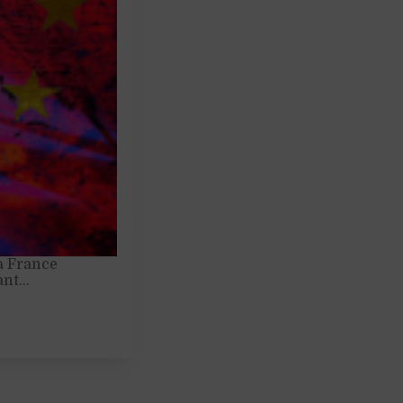
a France
sant…