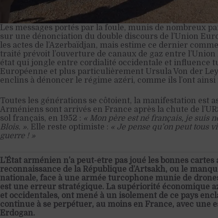
Les messages portés par la foule, munis de nombreux pa
sur une dénonciation du double discours de l’Union Euro
les actes de l’Azerbaïdjan, mais estime ce dernier comme 
traité prévoit l’ouverture de canaux de gaz entre l’Union
état qui jongle entre cordialité occidentale et influence
Européenne et plus particulièrement Ursula Von der Le
enclins à dénoncer le régime azéri, comme ils l’ont ainsi 
Toutes les générations se côtoient, la manifestation est a
Arméniens sont arrivés en France après la chute de l’URSS
sol français, en 1952 :
« Mon père est né français, je suis n
Blois. »
. Elle reste optimiste :
« Je pense qu’on peut tous vi
guerre ! »
L’État arménien n’a peut-être pas joué les bonnes cartes 
reconnaissance de la République d’Artsakh, ou le manqu
nationale, face à une armée turcophone munie de drones 
est une erreur stratégique. La supériorité économique az
et occidentales, ont mené à un isolement de ce pays encl
continue à se perpétuer, au moins en France, avec une es
Erdogan.