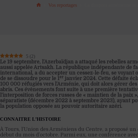
Vos reportages
La diaspora arménienne se 
Accueil
5
(
2
)
Le 19 septembre, l’Azerbaïdjan a attaqué les rebelles a
aussi appelée Artsakh. La république indépendante de fa
international, a dû accepter un cessez-le-feu, se voyant 
er
de se dissoudre pour le 1
janvier 2024. Cette défaite éc
100 000 réfugiés vers l’Arménie, qui doit alors gérer des 
abris. Ces évènements font suite à une première tentat
l’interposition de forces russes de « maintien de la paix »
séparatiste (décembre 2022 à septembre 2023), ayant pour
la population opposée au pouvoir autoritaire azéri.
CONNAITRE L’HISTOIRE
À Tours, l’Union des Arméniens du Centre, a proposé un
début du mois d’octobre. Parmi eux, une conférence av