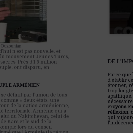
e Ouzounian
’hui n’est pas nouvelle, et
e, du mouvement Jeunes Turcs,
DE L'IM
sacres, Près d’1,5 million
euple, ont disparu, en
Parce que 
d'établir c
EUPLE ARMÉNIEN
étonner, ré
trop longt
se définit par l’union de tous
apathique,
i comme « deux états, une
nécessaire:
utour de la nation arménienne,
croyons en
 territoriale. Arménie qui a
réflexion
,
lui du Nakitchevan, celui de
qui aujourd
de Kars et le sud de la
l'indécenc
exemple lors du conseil
firmé que l’Arménie (la région