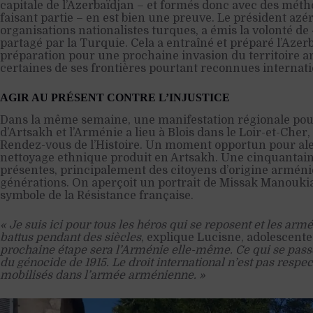
capitale de l’Azerbaïdjan – et formés donc avec des mét
faisant partie – en est bien une preuve. Le président azéri
organisations nationalistes turques, a émis la volonté de 
partagé par la Turquie. Cela a entraîné et préparé l’Azer
préparation pour une prochaine invasion du territoire a
certaines de ses frontières pourtant reconnues internat
AGIR AU PRÉSENT CONTRE L’INJUSTICE
Dans la même semaine, une manifestation régionale pou
d’Artsakh et l’Arménie a lieu à Blois dans le Loir-et-Ch
Rendez-vous de l’Histoire. Un moment opportun pour aler
nettoyage ethnique produit en Artsakh. Une cinquantain
présentes, principalement des citoyens d’origine arménie
générations. On aperçoit un portrait de Missak Manoukian
symbole de la Résistance française.
« Je suis ici pour tous les héros qui se reposent et les arm
battus pendant des siècles
, explique Lucisne, adolescente
prochaine étape sera l’Arménie elle-même. Ce qui se pass
du génocide de 1915. Le droit international n’est pas respe
mobilisés dans l’armée arménienne. »