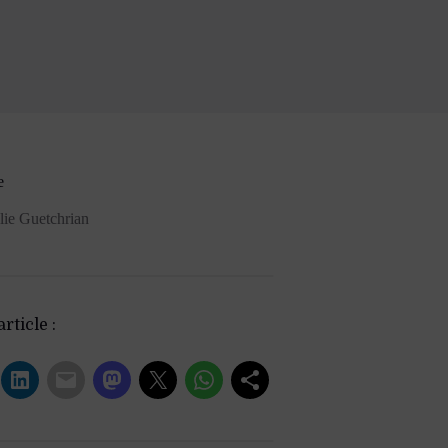
e
lie Guetchrian
rticle :