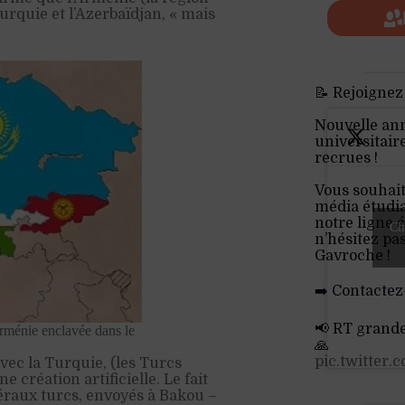
urquie et l’Azerbaïdjan, « mais
📝 Rejoignez
Nouvelle an
universitair
recrues !
Vous souhait
média étudia
notre ligne é
Cli
n’hésitez pa
Gavroche !
➡️ Contactez
📢 RT grand
Arménie enclavée dans le
🙏
pic.twitter
avec la Turquie, (les Turcs
 création artificielle. Le fait
éraux turcs, envoyés à Bakou –