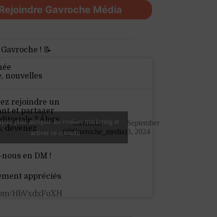
Rejoindre Gavroche Média
 Gavroche ! 📝
née
e, nouvelles
ez rejoindre un
nt et partager
ditoriale ? Alors
quez pour accepter les cookies marketing et
— Gavroche
September
s, devenez
(@Gavroche_media)
3, 2024
activer ce contenu
-nous en DM !
ement appréciés
.com/HbVxdxFoXH