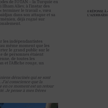
hodes de l’OTAN – la Turquie en
 Ilham Aliev, à l’instar des
« terminer le travail », vœu
0 RÉPONSE À
baïdjan dans son attaque et sa
L’AZERBAÏDJ
rménien, déjà rogné sur
ionalement.
r les indépendantistes
er, au même moment que les
ter le grand public sur le
e de personnes étaient
nne, de toutes les
 et l’Affiche rouge, un
éniens déracinés qui se sont
.
J’ai conscience que la
e en ce moment est un retour
cté. Je pense à mes frères