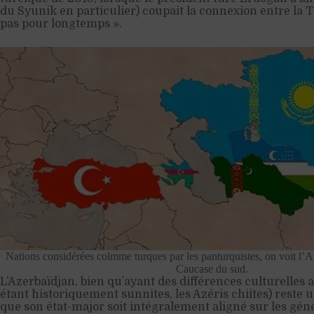
du Syunik en particulier) coupait la connexion entre la T
pas pour longtemps ».
Nations considérées colmme turques par les panturquistes, on voit l’
Caucase du sud.
L’Azerbaïdjan, bien qu’ayant des différences culturelles 
étant historiquement sunnites, les Azéris chiites) reste une
que son état-major soit intégralement aligné sur les gén