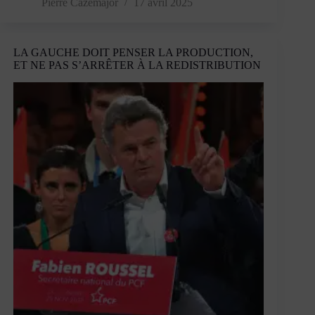
Le
Pierre Cazemajor
17 avril 2025
capitalisme
génère
en
LA GAUCHE DOIT PENSER LA PRODUCTION,
lui-
ET NE PAS S’ARRÊTER À LA REDISTRIBUTION
même
des
illusions
»
–
Entretien
avec
Stéphanie
Roza