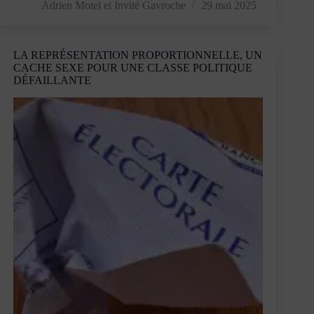
2005,
Adrien Motel
et
Invité Gavroche
29 mai 2025
nous
vivons
en
LA REPRÉSENTATION PROPORTIONNELLE, UN
post-
CACHE SEXE POUR UNE CLASSE POLITIQUE
démocratie
DÉFAILLANTE