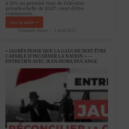
à 35% au premier tour de l’élection
présidentielle de 2027, vient d’être
condamnée…
Lire la suite
Le
Pen
Théophile Noree
1 avril 2025
est
une
justiciable
« JAURÈS PENSE QUE LA GAUCHE DOIT ÊTRE
comme
CAPABLE D’INCARNER LA NATION » —
les
ENTRETIEN AVEC JEAN-NUMA DUCANGE
autres