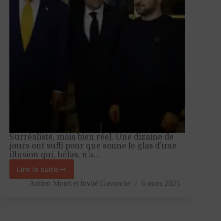
nation
»
—
Entretien
avec
Jean-
Numa
Ducange
Surréaliste, mais bien réel. Une dizaine de
jours ont suffi pour que sonne le glas d’une
illusion qui, hélas, n’a…
Lire la suite
La
fin
Adrien Motel
et
Invité Gavroche
6 mars 2025
des
illusions
européennes