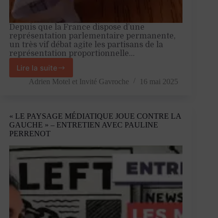
Depuis que la France dispose d’une
représentation parlementaire permanente,
un très vif débat agite les partisans de la
représentation proportionnelle…
Lire la suite
La
représentation
Adrien Motel
et
Invité Gavroche
16 mai 2025
proportionnelle,
un
cache
« LE PAYSAGE MÉDIATIQUE JOUE CONTRE LA
sexe
GAUCHE » – ENTRETIEN AVEC PAULINE
pour
PERRENOT
une
classe
politique
défaillante