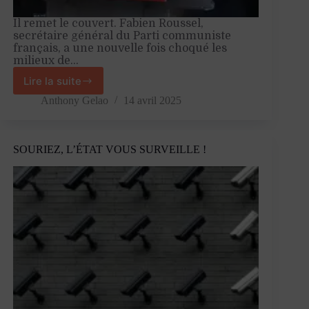
Il remet le couvert. Fabien Roussel,
secrétaire général du Parti communiste
français, a une nouvelle fois choqué les
milieux de…
Lire la suite
La
gauche
Anthony Gelao
14 avril 2025
doit
penser
la
SOURIEZ, L’ÉTAT VOUS SURVEILLE !
production,
et
ne
pas
s’arrêter
à
la
redistribution