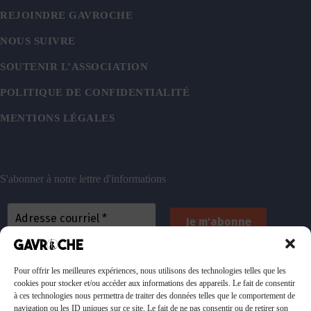
REJOINDRE GAVROCHE
NOUS SUIVRE
SOUTENIR L’ASSOCIATION
POLITIQUE DE CONFIDENTIALITÉ
MENTIONS LÉGALES
S'abonner à notre lettre d'informations
En vous inscrivant, vous acceptez de recevoir nos
emails. Vous pouvez vous désinscrire à tout
Pour offrir les meilleures expériences, nous utilisons des technologies telles que les
cookies pour stocker et/ou accéder aux informations des appareils. Le fait de consentir
moment. Consultez
notre politique de confidentialité
à ces technologies nous permettra de traiter des données telles que le comportement de
pour plus d’informations.
navigation ou les ID uniques sur ce site. Le fait de ne pas consentir ou de retirer son