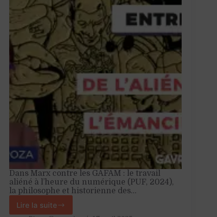
–
Entretien
avec
Pauline
Perrenot
Dans Marx contre les GAFAM : le travail
aliéné à l’heure du numérique (PUF, 2024),
la philosophe et historienne des…
Lire la suite
«