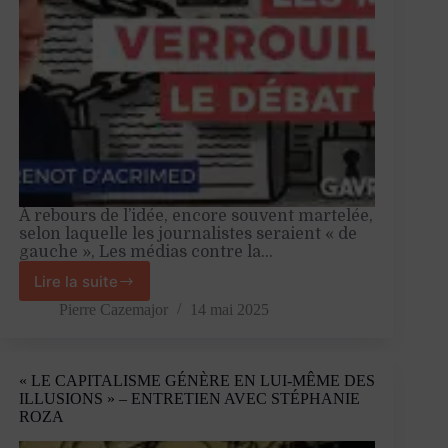
À rebours de l’idée, encore souvent martelée,
selon laquelle les journalistes seraient « de
gauche », Les médias contre la…
Lire la suite
«
Le
Pierre Cazemajor
14 mai 2025
paysage
médiatique
joue
« LE CAPITALISME GÉNÈRE EN LUI-MÊME DES
contre
ILLUSIONS » – ENTRETIEN AVEC STÉPHANIE
la
ROZA
gauche
»