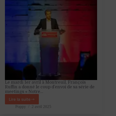
Le mardi 1er avril à Montreuil, François
Ruffin a donné le coup d’envoi de sa série de
meetings « Notre…
Lire la suite
« Le
moment
Poppy
2 avril 2025
venu,