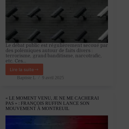
Le débat public est régulièrement secoué par
des polémiques autour de faits divers :
terrorisme, grand banditisme, narcotrafic,
etc. Ces…
Lire la suite
Souriez,
l’État
Baptiste L
9 avril 2025
vous
surveille
!
« LE MOMENT VENU, JE NE ME CACHERAI
PAS » : FRANÇOIS RUFFIN LANCE SON
MOUVEMENT À MONTREUIL