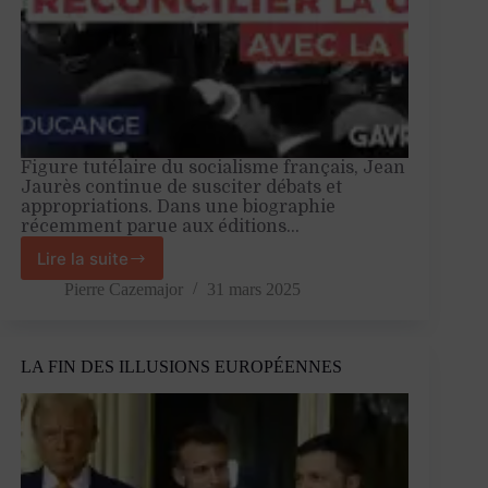
Figure tutélaire du socialisme français, Jean
Jaurès continue de susciter débats et
appropriations. Dans une biographie
récemment parue aux éditions…
Lire la suite
«
Jaurès
Pierre Cazemajor
31 mars 2025
pense
que
la
LA FIN DES ILLUSIONS EUROPÉENNES
gauche
doit
être
capable
d’incarner
la