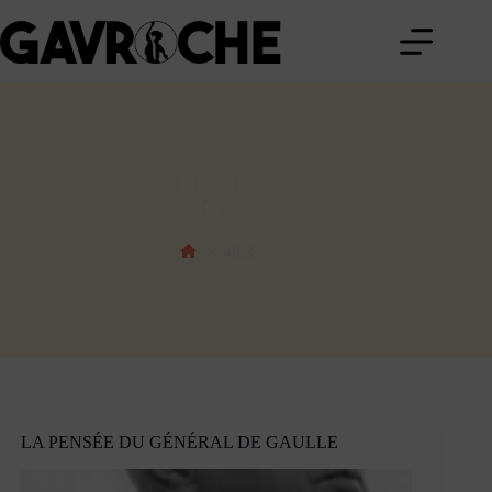
Passer
au
contenu
ÉTIQUETTE
49.3
49.3
Accueil
LA PENSÉE DU GÉNÉRAL DE GAULLE