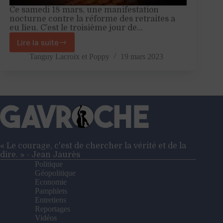
Ce samedi 18 mars, une manifestation
nocturne contre la réforme des retraites a
eu lieu. C’est le troisième jour de…
Lire la suite
49.3
:
Tanguy Lacroix
et
Poppy
19 mars 2023
Paris
à
feu,
bientôt
à
sang
?
« Le courage, c'est de chercher la vérité et de la
dire. » - Jean Jaurès
Politique
Géopolitique
Economie
Pamphlets
Entretiens
Reportages
Vidéos