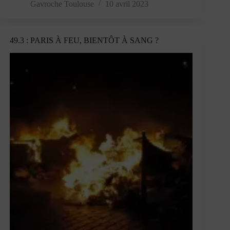
pensée
Gavroche Toulouse
10 avril 2023
du
Général
de
49.3 : PARIS À FEU, BIENTÔT À SANG ?
Gaulle