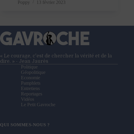
Stalingrad
Poppy
13 février 2023
:
une
question
d’instrumentalisation
« Le courage, c'est de chercher la vérité et de la
dire. » - Jean Jaurès
Politique
Géopolitique
Economie
Pamphlets
Entretiens
Reportages
Vidéos
Le Petit Gavroche
QUI SOMMES-NOUS ?