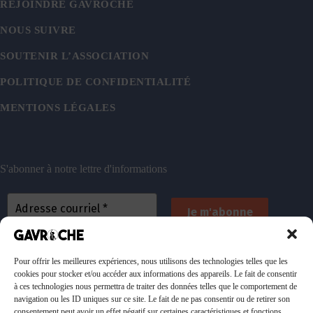
REJOINDRE GAVROCHE
NOUS SUIVRE
SOUTENIR L’ASSOCIATION
POLITIQUE DE CONFIDENTIALITÉ
MENTIONS LÉGALES
S'abonner à notre lettre d'informations
En vous inscrivant, vous acceptez de recevoir nos
emails. Vous pouvez vous désinscrire à tout
Pour offrir les meilleures expériences, nous utilisons des technologies telles que les
cookies pour stocker et/ou accéder aux informations des appareils. Le fait de consentir
moment. Consultez
notre politique de confidentialité
à ces technologies nous permettra de traiter des données telles que le comportement de
pour plus d’informations.
navigation ou les ID uniques sur ce site. Le fait de ne pas consentir ou de retirer son
consentement peut avoir un effet négatif sur certaines caractéristiques et fonctions.