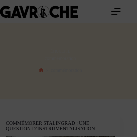
Passer
au
contenu
ÉTIQUETTE
commémoration
commémoration
Accueil
COMMÉMORER STALINGRAD : UNE
QUESTION D’INSTRUMENTALISATION