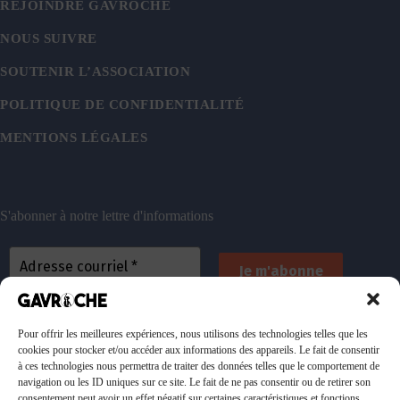
REJOINDRE GAVROCHE
NOUS SUIVRE
SOUTENIR L’ASSOCIATION
POLITIQUE DE CONFIDENTIALITÉ
MENTIONS LÉGALES
S'abonner à notre lettre d'informations
En vous inscrivant, vous acceptez de recevoir nos
emails. Vous pouvez vous désinscrire à tout
Pour offrir les meilleures expériences, nous utilisons des technologies telles que les
cookies pour stocker et/ou accéder aux informations des appareils. Le fait de consentir
moment. Consultez
notre politique de confidentialité
à ces technologies nous permettra de traiter des données telles que le comportement de
pour plus d’informations.
navigation ou les ID uniques sur ce site. Le fait de ne pas consentir ou de retirer son
consentement peut avoir un effet négatif sur certaines caractéristiques et fonctions.