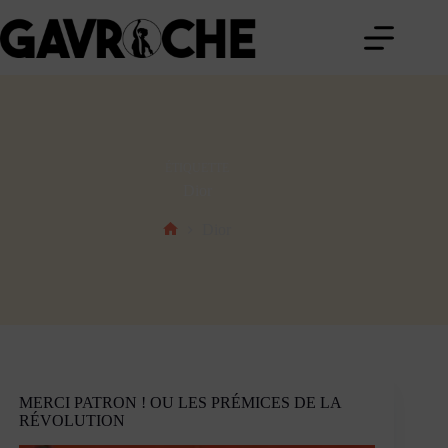
Passer
au
contenu
ÉTIQUETTE
Dior
Dior
Accueil
MERCI PATRON ! OU LES PRÉMICES DE LA
RÉVOLUTION