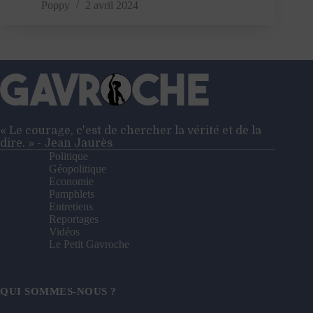
Patron
Poppy
2 avril 2024
!
ou
les
prémices
de
la
révolution
« Le courage, c'est de chercher la vérité et de la
dire. » - Jean Jaurès
Politique
Géopolitique
Economie
Pamphlets
Entretiens
Reportages
Vidéos
Le Petit Gavroche
QUI SOMMES-NOUS ?