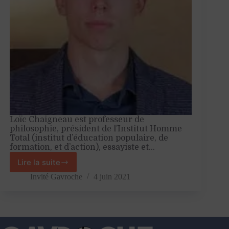
Loïc Chaigneau est professeur de
philosophie, président de l’Institut Homme
Total (institut d’éducation populaire, de
formation, et d’action), essayiste et…
Lire la suite
«
Les
Invité Gavroche
4 juin 2021
communistes
ont
toujours
été
des