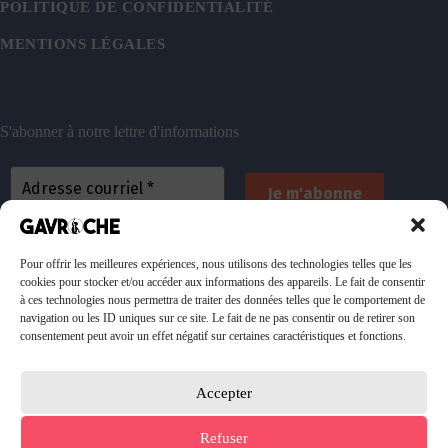
POLITIQUE DE CONFIDENTIALITÉ
MENTIONS LÉGALES
S'abonner à notre lettre d'informations
En vous inscrivant, vous acceptez de recevoir nos
emails. Vous pouvez vous désinscrire à tout
Pour offrir les meilleures expériences, nous utilisons des technologies telles que les
cookies pour stocker et/ou accéder aux informations des appareils. Le fait de consentir
moment. Consultez
notre politique de confidentialité
à ces technologies nous permettra de traiter des données telles que le comportement de
pour plus d’informations.
navigation ou les ID uniques sur ce site. Le fait de ne pas consentir ou de retirer son
consentement peut avoir un effet négatif sur certaines caractéristiques et fonctions.
Accepter
Faire un don à l'association
Refuser