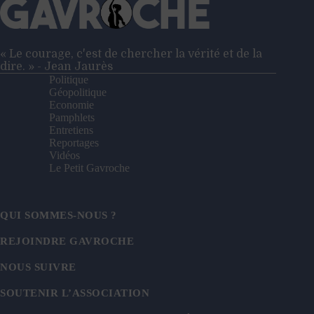
patriotes
»
–
Entretien
« Le courage, c'est de chercher la vérité et de la
avec
dire. » - Jean Jaurès
Loïc
Politique
Chaigneau
Géopolitique
Economie
Pamphlets
Entretiens
Reportages
Vidéos
Le Petit Gavroche
QUI SOMMES-NOUS ?
REJOINDRE GAVROCHE
NOUS SUIVRE
SOUTENIR L’ASSOCIATION