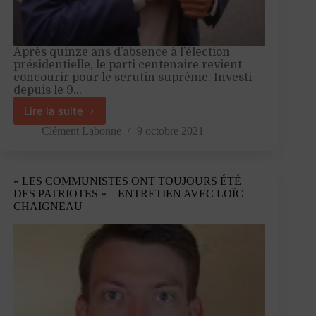
Après quinze ans d’absence à l’élection
présidentielle, le parti centenaire revient
concourir pour le scrutin suprême. Investi
depuis le 9…
Lire la suite
Le
retour
Clément Labonne
9 octobre 2021
du
communisme
à
« LES COMMUNISTES ONT TOUJOURS ÉTÉ
ses
DES PATRIOTES » – ENTRETIEN AVEC LOÏC
racines
CHAIGNEAU
souverainistes