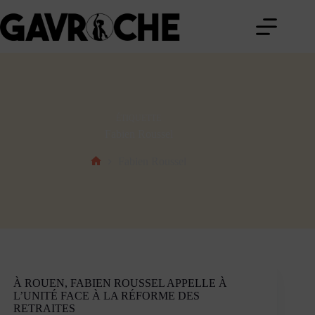
Passer
au
contenu
ÉTIQUETTE
Fabien Roussel
Fabien Roussel
Accueil
À ROUEN, FABIEN ROUSSEL APPELLE À
L’UNITÉ FACE À LA RÉFORME DES
RETRAITES