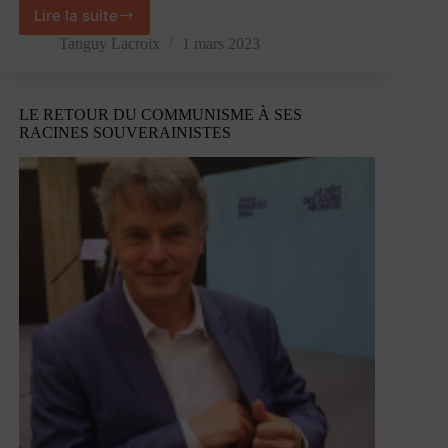
Lire la suite
À
Rouen,
Tanguy Lacroix
1 mars 2023
Fabien
Roussel
appelle
LE RETOUR DU COMMUNISME À SES
à
RACINES SOUVERAINISTES
l’unité
face
à
la
réforme
des
retraites