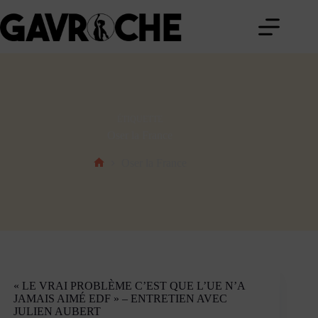
Passer
au
contenu
ÉTIQUETTE
Oser la France
Oser la France
Accueil
« LE VRAI PROBLÈME C’EST QUE L’UE N’A
JAMAIS AIMÉ EDF » – ENTRETIEN AVEC
JULIEN AUBERT