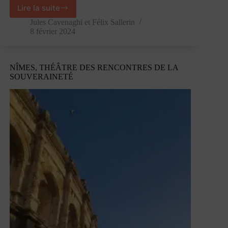
Lire la suite
« Le
vrai
Jules Cavenaghi
et
Félix Sallerin
problème
8 février 2024
c’est
que
l’UE
NÎMES, THÉÂTRE DES RENCONTRES DE LA
n’a
SOUVERAINETÉ
jamais
aimé
EDF »
–
entretien
avec
Julien
Aubert