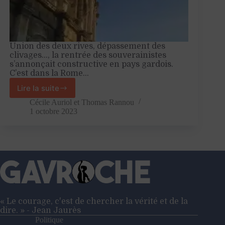
Union des deux rives, dépassement des
clivages…, la rentrée des souverainistes
s’annonçait constructive en pays gardois.
C’est dans la Rome…
Lire la suite
Nîmes,
théâtre
Cécile Auriol
et
Thomas Rannou
des
1 octobre 2023
rencontres
de
la
souveraineté
« Le courage, c'est de chercher la vérité et de la
dire. » - Jean Jaurès
Politique