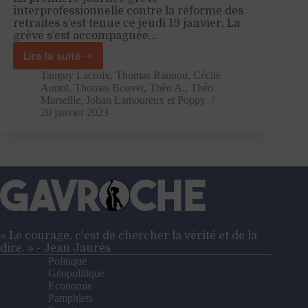
interprofessionnelle contre la réforme des
retraites s’est tenue ce jeudi 19 janvier. La
grève s’est accompagnée…
Lire la suite
La
France
Tanguy Lacroix
,
Thomas Rannou
,
Cécile
entière
Auriol
,
Thomas Bouvet
,
Théo A.
,
Théo
se
Marseille
,
Johan Lamoureux
et
Poppy
20 janvier 2023
soulève
contre
la
réforme
des
retraites
!
« Le courage, c'est de chercher la vérité et de la
dire. » - Jean Jaurès
Politique
Géopolitique
Economie
Pamphlets