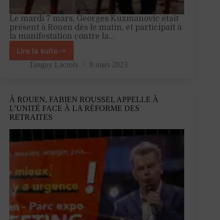
Le mardi 7 mars, Georges Kuzmanovic était
présent à Rouen dès le matin, et participait à
la manifestation contre la…
Lire la suite
À
Rouen,
Tanguy Lacroix
8 mars 2023
République
Souveraine
défend
À ROUEN, FABIEN ROUSSEL APPELLE À
la
L’UNITÉ FACE À LA RÉFORME DES
démocratie
RETRAITES
et
s’oppose
à
la
réforme
des
retraites