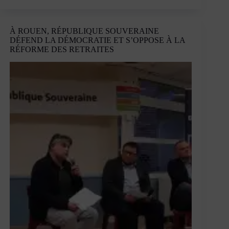
Paris
à
feu,
À ROUEN, RÉPUBLIQUE SOUVERAINE
bientôt
DÉFEND LA DÉMOCRATIE ET S’OPPOSE À LA
à
RÉFORME DES RETRAITES
sang
?