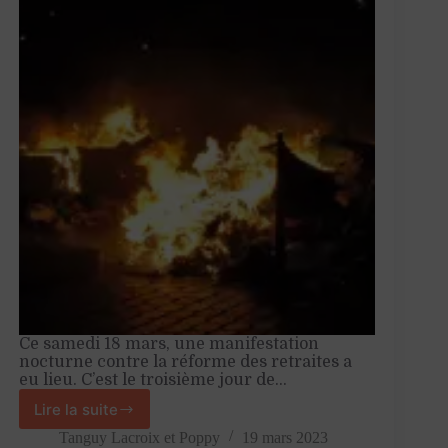
Ce samedi 18 mars, une manifestation
nocturne contre la réforme des retraites a
eu lieu. C’est le troisième jour de…
Lire la suite
49.3
:
Tanguy Lacroix
et
Poppy
19 mars 2023