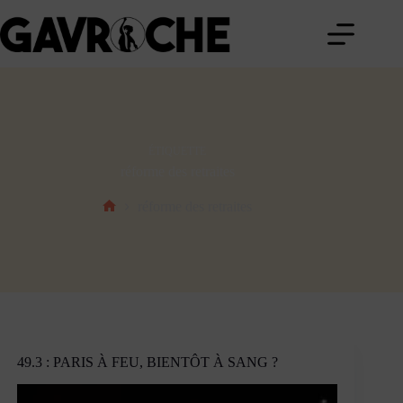
Passer
au
contenu
ÉTIQUETTE
réforme des retraites
réforme des retraites
Accueil
49.3 : PARIS À FEU, BIENTÔT À SANG ?