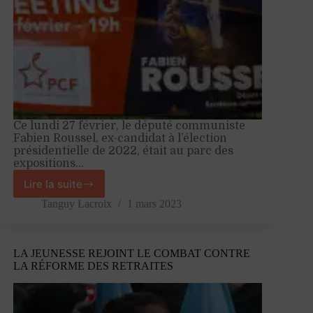
Ce lundi 27 février, le député communiste
Fabien Roussel, ex-candidat à l’élection
présidentielle de 2022, était au parc des
expositions…
Lire la suite
À
Rouen,
Tanguy Lacroix
1 mars 2023
Fabien
Roussel
appelle
LA JEUNESSE REJOINT LE COMBAT CONTRE
à
LA RÉFORME DES RETRAITES
l’unité
face
à
la