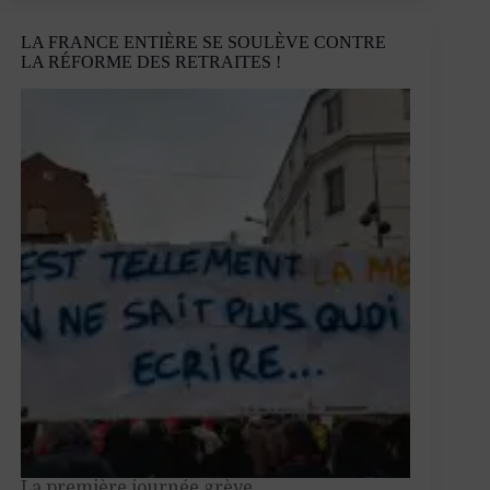
le
combat
LA FRANCE ENTIÈRE SE SOULÈVE CONTRE
contre
LA RÉFORME DES RETRAITES !
la
réforme
des
retraites
La première journée grève