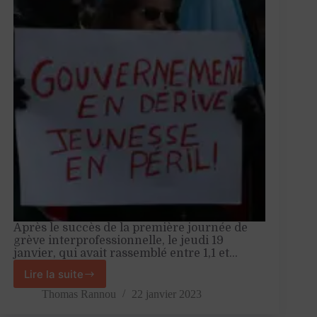
réforme
des
retraites
Après le succès de la première journée de
grève interprofessionnelle, le jeudi 19
janvier, qui avait rassemblé entre 1,1 et…
Lire la suite
La
jeunesse
Thomas Rannou
22 janvier 2023
rejoint