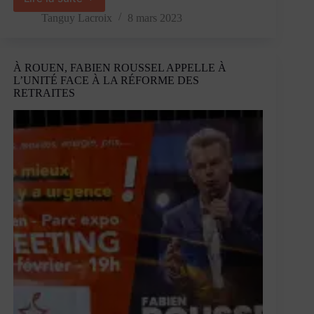
À
Rouen,
Tanguy Lacroix
8 mars 2023
République
Souveraine
défend
À ROUEN, FABIEN ROUSSEL APPELLE À
la
L’UNITÉ FACE À LA RÉFORME DES
démocratie
RETRAITES
et
s’oppose
à
la
réforme
des
retraites