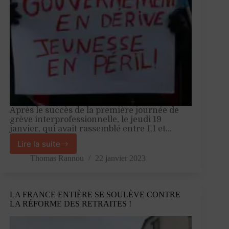
Après le succès de la première journée de
grève interprofessionnelle, le jeudi 19
janvier, qui avait rassemblé entre 1,1 et…
Lire la suite
La
jeunesse
Thomas Rannou
22 janvier 2023
rejoint
le
combat
LA FRANCE ENTIÈRE SE SOULÈVE CONTRE
contre
LA RÉFORME DES RETRAITES !
la
réforme
des