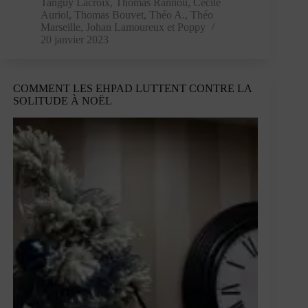
France
Tanguy Lacroix
,
Thomas Rannou
,
Cécile
entière
Auriol
,
Thomas Bouvet
,
Théo A.
,
Théo
se
Marseille
,
Johan Lamoureux
et
Poppy
20 janvier 2023
soulève
contre
la
réforme
COMMENT LES EHPAD LUTTENT CONTRE LA
des
SOLITUDE À NOËL
retraites
!