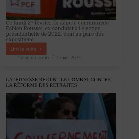
Ce lundi 27 février, le député communiste
Fabien Roussel, ex-candidat à l’élection
présidentielle de 2022, était au parc des
expositions…
Lire la suite
À
Rouen,
Tanguy Lacroix
1 mars 2023
Fabien
Roussel
appelle
LA JEUNESSE REJOINT LE COMBAT CONTRE
à
LA RÉFORME DES RETRAITES
l’unité
face
à
la
réforme
des
retraites