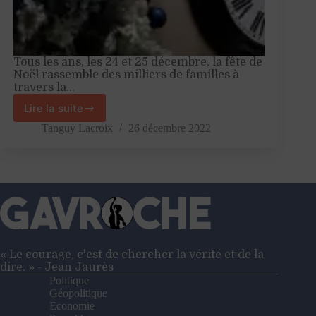
Tous les ans, les 24 et 25 décembre, la fête de
Noël rassemble des milliers de familles à
travers la…
Lire la suite
Comment
les
Tanguy Lacroix
26 décembre 2022
EHPAD
luttent
contre
la
solitude
à
Noël
« Le courage, c'est de chercher la vérité et de la
dire. » - Jean Jaurès
Politique
Géopolitique
Economie