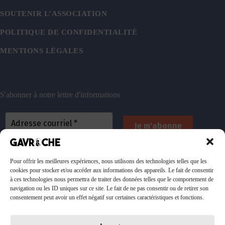
SOUTENIR L’ASSOCIATION
POLITIQUE DE CONFIDENTIALITÉ
MENTIONS LÉGALES
S'abonner à notre lettre d'informations
En vous inscrivant, vous acceptez de recevoir nos
emails. Vous pouvez vous désinscrire à tout
Pour offrir les meilleures expériences, nous utilisons des technologies telles que les
cookies pour stocker et/ou accéder aux informations des appareils. Le fait de consentir
moment. Consultez
notre politique de confidentialité
à ces technologies nous permettra de traiter des données telles que le comportement de
pour plus d’informations.
navigation ou les ID uniques sur ce site. Le fait de ne pas consentir ou de retirer son
consentement peut avoir un effet négatif sur certaines caractéristiques et fonctions.