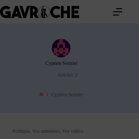
Passer
au
contenu
Cyprien Serizier
Articles: 2
Cyprien Serizier
Accueil
Politique
,
Vos entretiens
,
Vos vidéos