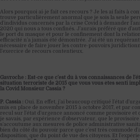
Alors pourquoi ai-je fait ces recours ? Je les ai faits à co
trouve particulièrement anormal que je sois la seule per
d’individus concernés par la crise Covid à demander l’a
2020 qui nous a tous confinés. J’aurais préféré que d’au
le port du masque et pour le confinement dont la relation
efficacité n’a jamais été démontrée. J’ai été un requérant
nécessaire de faire jouer les contre-pouvoirs juridictionn
l’exercice de recours contentieux.
Gavroche : E
st-ce que c’est dû à vos connaissances de l’é
situation terroriste de 2015 que vous vous êtes senti impl
la Covid Monsieur Cassia ?
P. Cassia :
Oui. En effet, j’ai beaucoup critiqué l’état d’ur
mis en place de novembre 2015 à octobre 2017, et par con
recul sur l’état d’urgence annoncé comme provisoire et q
je savais, par expérience d’observateur, que le provisoire s
s’accoutume aux mesures de police administrative sanitai
bien du côté du pouvoir parce que c’est très commode d’a
disposition, que du point de vue des citoyens. Et l’expéri