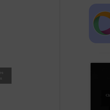
es
nu
Cli