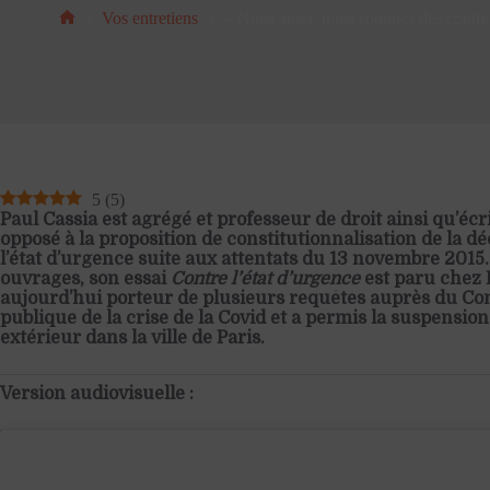
Vos entretiens
« Nous aussi, nous sommes des contrep
Accueil
5
(
5
)
Paul Cassia est agrégé et professeur de droit ainsi qu’écr
opposé à la proposition de constitutionnalisation de la d
l’état d’urgence suite aux attentats du 13 novembre 2015
ouvrages, son essai
Contre l’état d’urgence
est paru chez D
aujourd’hui porteur de plusieurs requêtes auprès du Conse
publique de la crise de la Covid et a permis la suspensi
extérieur dans la ville de Paris.
Version audiovisuelle :