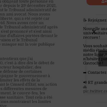
i obligeait toute personne en
ieur depuis le 29 décembre 2021,
ant le Tribunal administratif de
t un ami avocat. Nous avons
iberté, qui a été rejeté car
📝 Rejoignez
vid. Nous avons créé un
 le Tribunal administratif après
Nouvelle an
s’est prononcé et s’est ainsi
universitair
ine d’affaires portées devant le
recrues !
raison et le Tribunal
le masque sur la voie publique
Vous souhait
média étudia
notre ligne é
Cli
tentieux que j’ai
n’hésitez pa
c’est-à-dire dès le début de
Gavroche !
cteur hospitalier, des
de défense de certaines
➡️ Contactez
enjoigne le gouvernement à
iter les effets de la
📢 RT grand
ant le Conseil d’État, son action
🙏
des différentes mesures de
pic.twitter
ment, le couvre-feu, les
sse sanitaire. Tout cela a été
ions montraient les limites
tive.