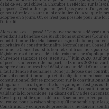
de 6 semaines suivant le dépôt de la loi organique par l
délai de gel, qui oblige la Chambre à réfléchir sur la légi
proposée. C’est-à-dire qu’il ne peut pas y avoir d’urgen
ça peut être le cas sur un loi ordinaire. On a vu que la pr
adoptée en 5 jours. Or, ce n’est pas possible pour une loi
l’interdit.
Alors que s’est-il passé ? Le gouvernement a déposé un p
étendant au bénéfice des juridictions suprêmes (Cour de 
constitutionnel) le délai laissé à ces juridictions pour s
prioritaire de constitutionnalité. Normalement, Conseil d
comme le Conseil constitutionnel, ont trois mois pour se
législateur a dit que ce délai de trois mois ne s’applique p
er
d’urgence sanitaire et ce jusqu’au 1
juin 2020. Sauf que 
déposée, sauf erreur de ma part, le 18 mars 2020 devant 
adoptée dans un très bref délai, dans un délai d’une sema
il faut attendre 6 semaines. Donc j’ai déposé une contrib
Conseil constitutionnel, qui était obligatoirement saisi p
constitutionnel doit se prononcer sur la constitutionnalit
obligatoire. J’ai dit que cette loi organique n’est pas conf
été adoptée trop rapidement. Et le Conseil constitutionn
validant la loi organique, en disant qu’il y a des circonst
Covid, qui justifie que la délai de 6 semaines prévu par la 
vu rouge, pour la raison simple qu’il me semble que les g
Constitution, y compris de procédures, ne doivent souffr