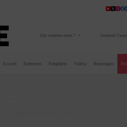
Qui sommes-nous ?
Soutenir l’asso
Accueil
Entretiens
Pamphlets
Vidéos
Reportages
Pol
 Entretien avec Paul Cassia
022
Politique
,
Vos entretiens
,
Vos vidéos