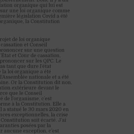
e gouvernement. Donc il y a un
slation organique qui lui est
ce sur une loi organique comme
emière législation Covid a été
 organique, la Constitution
rojet de loi organique
cassation et Conseil
e prononcer sur une question
’État et Cour de cassation,
 prononcer sur les QPC. Le
as tant que dure l’état
la loi organique a été
l’Assemblée nationale et a été
ine. Or la Constitution dit non,
ution extérieure devant le
arce que le Conseil
é de l’organisme, c’est
orme à la Constitution. Elle a
el a statué le 30 mars 2020 en
ances exceptionnelles, la crise
Constitution soit écarté. J’ai
aranties posées par la
ir aucune exception, c’est