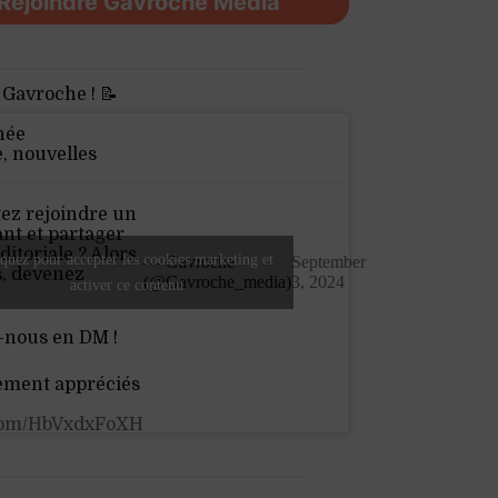
Rejoindre Gavroche Média
 Gavroche ! 📝
née
e, nouvelles
ez rejoindre un
nt et partager
ditoriale ? Alors
quez pour accepter les cookies marketing et
— Gavroche
September
s, devenez
(@Gavroche_media)
3, 2024
activer ce contenu
-nous en DM !
ement appréciés
.com/HbVxdxFoXH