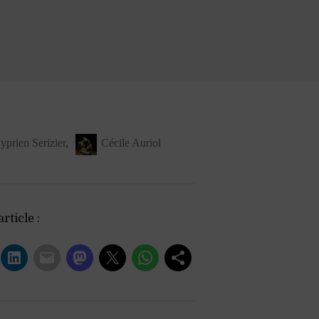
yprien Serizier
,
Cécile Auriol
rticle :