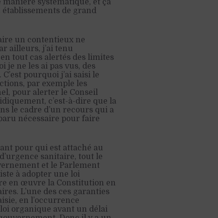
 manière systématique, et ça
ou établissements de grand
Faire un contentieux ne
r ailleurs, j’ai tenu
en tout cas alertés des limites
je ne les ai pas vus, des
C’est pourquoi j’ai saisi le
ctions, par exemple les
el, pour alerter le Conseil
idiquement, c’est-à-dire que la
ans le cadre d’un recours qui a
 paru nécessaire pour faire
ant pour qui est attaché au
 d’urgence sanitaire, tout le
ouvernement et le Parlement
ste à adopter une loi
tre en œuvre la Constitution en
aires. L’une des ces garanties
aisie, en l’occurrence
loi organique avant un délai