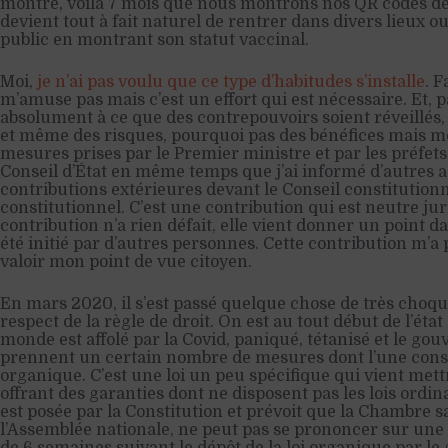
montre, voilà 7 mois que nous montrons nos QR codes de
devient tout à fait naturel de rentrer dans divers lieux 
public en montrant son statut vaccinal.
Moi,
je n’ai pas voulu que ce type d’habitudes s’installe
. 
m’amuse pas mais c’est un effort qui est nécessaire. Et, pa
absolument à ce que des contrepouvoirs soient réveillés, 
et même des risques, pourquoi pas des bénéfices mais moi 
mesures prises par le Premier ministre et par les préfets. 
Conseil d’État en même temps que j’ai informé d’autres a
contributions extérieures devant le Conseil constitutionn
constitutionnel. C’est une contribution qui est neutre jur
contribution n’a rien défait, elle vient donner un point d
été initié par d’autres personnes. Cette contribution m’a
valoir mon point de vue citoyen.
En mars 2020, il s’est passé quelque chose de très choqu
respect de la règle de droit. On est au tout début de l’état
monde est affolé par la Covid, paniqué, tétanisé et le g
prennent un certain nombre de mesures dont l’une consi
organique. C’est une loi un peu spécifique qui vient met
offrant des garanties dont ne disposent pas les lois ordin
est posée par la Constitution et prévoit que la Chambre s
l’Assemblée nationale, ne peut pas se prononcer sur une 