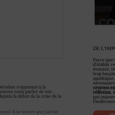
DE L'IM
Parce que 
d'établir c
étonner, ré
trop longt
apathique,
nécessaire:
ération s’opposant à la
croyons en
 pouvez nous parler de vos
réflexion
,
epuis la début de la crise de la
qui aujourd
l'indécenc
nt. Il se trouve que j’ai fait