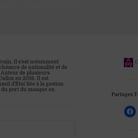
ouvoirs » – Entretien avec Paul Cassia
ivain. Il s’est notamment
C
échéance de nationalité et de
. Auteur de plusieurs
alloz en 2016. Il est
il d’État liée à la gestion
on du port du masque en
Partagez l'a