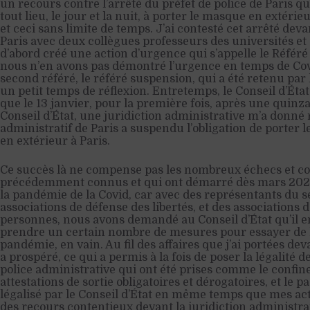
un recours contre l’arrêté du préfet de police de Paris qu
tout lieu, le jour et la nuit, à porter le masque en extér
et ceci sans limite de temps. J’ai contesté cet arrêté dev
Paris avec deux collègues professeurs des universités e
d’abord créé une action d’urgence qui s’appelle le Référé l
nous n’en avons pas démontré l’urgence en temps de Co
second référé, le référé suspension, qui a été retenu par
un petit temps de réflexion. Entretemps, le Conseil d’État 
que le 13 janvier, pour la première fois, après une quinza
Conseil d’État, une juridiction administrative m’a donné 
administratif de Paris a suspendu l’obligation de porter 
en extérieur à Paris.
Ce succès là ne compense pas les nombreux échecs et con
précédemment connus et qui ont démarré dès mars 2020, 
la pandémie de la Covid, car avec des représentants du se
associations de défense des libertés, et des associations 
personnes, nous avons demandé au Conseil d’État qu’il 
prendre un certain nombre de mesures pour essayer de lim
pandémie, en vain. Au fil des affaires que j’ai portées dev
a prospéré, ce qui a permis à la fois de poser la légalité 
police administrative qui ont été prises comme le confine
attestations de sortie obligatoires et dérogatoires, et le pa
légalisé par le Conseil d’État en même temps que mes act
des recours contentieux devant la juridiction administra