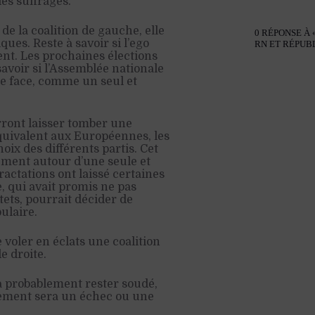
es suffrages.
de la coalition de gauche, elle
0 RÉPONSE À
ues. Reste à savoir si l’ego
RN ET RÉPUBL
nt. Les prochaines élections
savoir si l’Assemblée nationale
re face, comme un seul et
rront laisser tomber une
quivalent aux Européennes, les
oix des différents partis. Cet
ement autour d’une seule et
actations ont laissé certaines
, qui avait promis ne pas
ets, pourrait décider de
ulaire.
 voler en éclats une coalition
e droite.
a probablement rester soudé,
nement sera un échec ou une