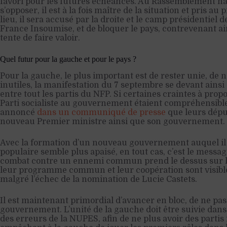
favori pour les futures échéances. Au Rassemblement nat
s’opposer, il est à la fois maître de la situation et pris au 
lieu, il sera accusé par la droite et le camp présidentiel 
France Insoumise, et de bloquer le pays, contrevenant ain
tente de faire valoir.
Quel futur pour la gauche et pour le pays ?
Pour la gauche, le plus important est de rester unie, de 
inutiles, la manifestation du 7 septembre se devant ainsi
entre tout les partis du NFP. Si certaines craintes à prop
Parti socialiste au gouvernement étaient compréhensible
annoncé
dans un communiqué de presse
que leurs déput
nouveau Premier ministre ainsi que son gouvernement.
Avec la formation d’un nouveau gouvernement auquel il 
populaire semble plus apaisé, en tout cas, c’est le messag
combat contre un ennemi commun prend le dessus sur les
leur programme commun et leur coopération sont visib
malgré l’échec de la nomination de Lucie Castets.
Il est maintenant primordial d’avancer en bloc, de ne pas
gouvernement. L’unité de la gauche doit être suivie dans 
des erreurs de la NUPES, afin de ne plus avoir des partis 