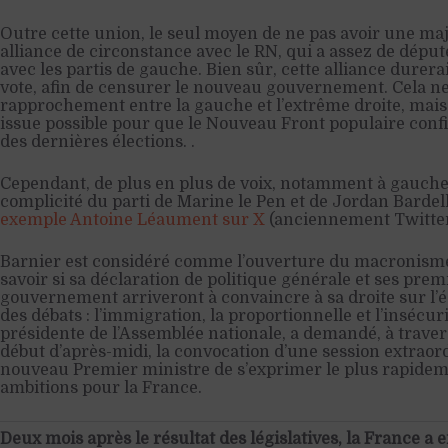
Outre cette union, le seul moyen de ne pas avoir une ma
alliance de circonstance avec le RN, qui a assez de dépu
avec les partis de gauche. Bien sûr, cette alliance durer
vote, afin de censurer le nouveau gouvernement. Cela ne
rapprochement entre la gauche et l’extrême droite, mais e
issue possible pour que le Nouveau Front populaire conf
des dernières élections. .
Cependant, de plus en plus de voix, notamment à gauche,
complicité du parti de Marine le Pen et de Jordan Barde
exemple Antoine Léaument sur X
(anciennement Twitter
Barnier est considéré comme l’ouverture du macronisme à
savoir si sa déclaration de politique générale et ses prem
gouvernement arriveront à convaincre à sa droite sur l’é
des débats : l’immigration, la proportionnelle et l’insécur
présidente de l’Assemblée nationale, a demandé, à trav
début d’après-midi, la convocation d’une session extraor
nouveau Premier ministre de s’exprimer le plus rapidemen
ambitions pour la France.
Deux mois après le résultat des législatives, la France a 