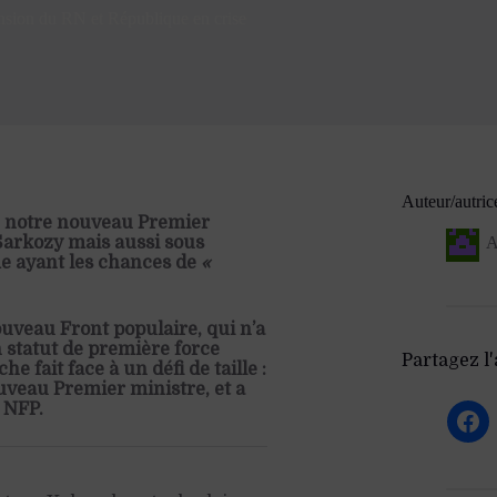
nsion du RN et République en crise
Auteur/autric
e notre nouveau Premier
Sarkozy mais aussi sous
A
me ayant les chances de
«
uveau Front populaire, qui n’a
 statut de première force
Partagez l'a
e fait face à un défi de taille :
ouveau Premier ministre, et a
 NFP.