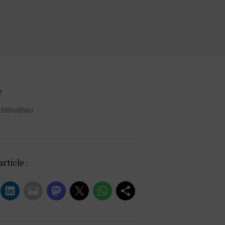
e
bitbolihno
rticle :