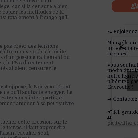
ional de choisir à qui
piège, car si la censure a bien
de copier les méthodes de la
si totalement à l’image qu’il
📝 Rejoignez
Nouvelle an
ne pas créer des tensions
universitair
 d’être un exemple d’unicité
recrues !
os d’un possible ralliement du
s, le PS a directement
Vous souhait
és allaient censurer le
média étudia
notre ligne é
Cli
n’hésitez pa
est opposé, le Nouveau Front
Gavroche !
e ce qu’il souhaite envoyer. Le
 tensions inter-partis, et
➡️ Contactez
lement amener à se poursuivre
📢 RT grand
🙏
 lâcher cette pression sur le
pic.twitter
le temps, il faut apprendre
faisant cavalier seul,