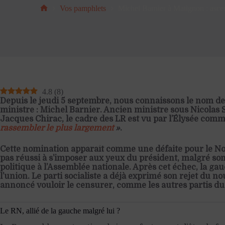
Vos pamphlets
Michel Barnier à Matignon : asce
Accueil
4.8
(
8
)
Depuis
le jeudi 5 septembre, nous connaissons le nom d
ministre : Michel Barnier. Ancien ministre sous Nicolas 
Jacques Chirac, le cadre des LR est vu par l’Élysée com
rassembler le plus largement
»
.
Cette nomination apparaît comme une défaite pour le No
pas réussi à s’imposer aux yeux du président, malgré son
politique à l’Assemblée nationale. Après cet échec, la gauch
l’union. Le parti socialiste a déjà exprimé son rejet du n
annoncé vouloir le censurer, comme les autres partis du
Le RN, allié de la gauche malgré lui ?