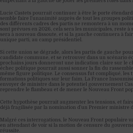
empêchant à la gauche de jouer les premiers rôles dans l
Lucie Castets pourrait continuer à être le porte étendard 
semble faire l’unanimité auprès de tout les groupes politiq
des différents cadres des partis ne remontera à un mome
sont prévues en 2026, cela sera les municipales, reste à 
sera à nouveau dissoute, et si la gauche continuera à fai
unique parti, au camp présidentiel.
Si cette union se dégrade, alors les partis de gauche pou
candidate commune, et se retrouver dans un scénario é
prochains jours donneront une indication claire sur le ch
échec politique pourrait aussi sonner la fin du rassembl
même figure politique. Le consensus fut compliqué, les tr
formations politiques sur leur faim. La France Insoumise
envoyer de ministre dans le potentiel gouvernement Cast
reprendre le flambeau et de mener le Nouveau Front pop
Cette hypothèse pourrait augmenter les tensions, et faire
déjà fragilisée par la nomination d’un Premier ministre d
Malgré ces interrogations, le Nouveau Front populaire v
en attendant de voir si la motion de censure du gouver
réussite.