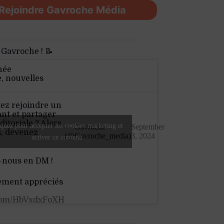
Rejoindre Gavroche Média
 Gavroche ! 📝
née
e, nouvelles
ez rejoindre un
nt et partager
ditoriale ? Alors
quez pour accepter les cookies marketing et
— Gavroche
September
s, devenez
(@Gavroche_media)
3, 2024
activer ce contenu
-nous en DM !
ement appréciés
.com/HbVxdxFoXH