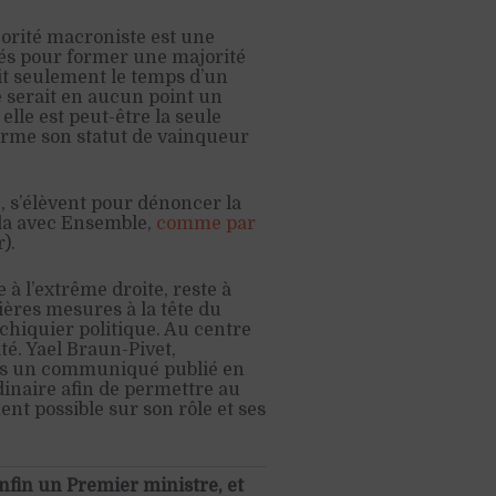
jorité macroniste est une
tés pour former une majorité
ait seulement le temps d’un
 serait en aucun point un
lle est peut-être la seule
irme son statut de vainqueur
 s’élèvent pour dénoncer la
lla avec Ensemble,
comme par
).
 l’extrême droite, reste à
ières mesures à la tête du
chiquier politique. Au centre
ité. Yael Braun-Pivet,
ers un communiqué publié en
dinaire afin de permettre au
t possible sur son rôle et ses
enfin un Premier ministre, et