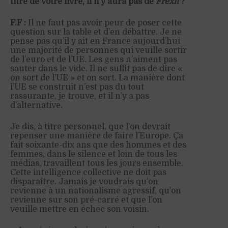
titre de votre livre, il n’y aura pas de
Frexit
?
F.F :
Il ne faut pas avoir peur de poser cette
question sur la table et d’en débattre. Je ne
pense pas qu’il y ait en France aujourd’hui
une majorité de personnes qui veuille sortir
de l’euro et de l’UE. Les gens n’aiment pas
sauter dans le vide. Il ne suffit pas de dire «
on sort de l’UE » et on sort. La manière dont
l’UE se construit n’est pas du tout
rassurante, je trouve, et il n’y a pas
d’alternative.
Je dis, à titre personnel, que l’on devrait
repenser une manière de faire l’Europe. Ça
fait soixante-dix ans que des hommes et des
femmes, dans le silence et loin de tous les
médias, travaillent tous les jours ensemble.
Cette intelligence collective ne doit pas
disparaître. Jamais je voudrais qu’on
revienne à un nationalisme agressif, qu’on
revienne sur son pré-carré et que l’on
veuille mettre en échec son voisin.