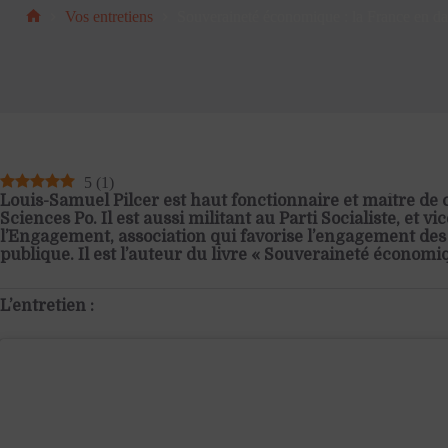
Vos entretiens
Souveraineté économique : la France en da
Accueil
5
(
1
)
Louis-Samuel Pilcer est haut fonctionnaire et maître de
Sciences Po. Il est aussi militant au Parti Socialiste, et vi
l’Engagement, association qui favorise l’engagement des 
publique. Il est l’auteur du livre « Souveraineté économiq
L’entretien :