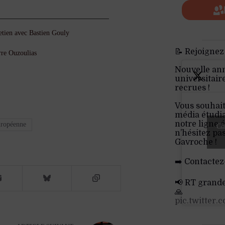
etien avec Bastien Gouly
📝 Rejoignez
erre Ouzoulias
Nouvelle an
universitair
recrues !
Vous souhait
média étudia
notre ligne é
ropéenne
Cli
n’hésitez pa
Gavroche !
➡️ Contactez
📢 RT grand
🙏
pic.twitter