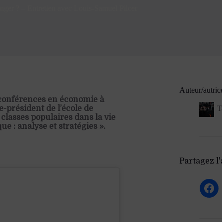
nger ? – Entretien avec Louis-Samuel Pilcer
Auteur/autric
 conférences en économie à
ce-président de l’école de
T
classes populaires dans la vie
ue : analyse et stratégies ».
Partagez l'a