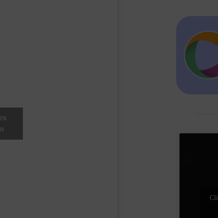
es
nu
Cli