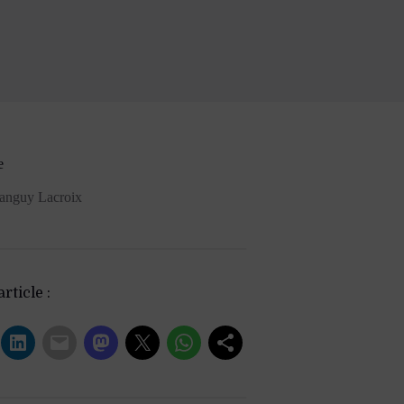
e
anguy Lacroix
rticle :