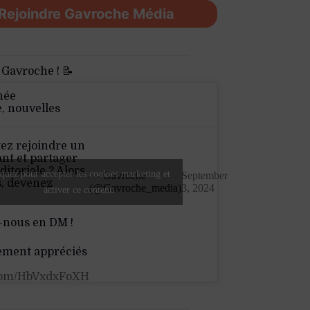
Rejoindre Gavroche Média
 Gavroche ! 📝
née
e, nouvelles
ez rejoindre un
nt et partager
ditoriale ? Alors
quez pour accepter les cookies marketing et
— Gavroche
September
s, devenez
(@Gavroche_media)
3, 2024
activer ce contenu
-nous en DM !
ement appréciés
.com/HbVxdxFoXH