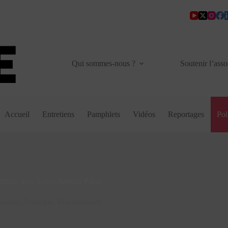
Qui sommes-nous ?
Soutenir l’asso
Accueil
Entretiens
Pamphlets
Vidéos
Reportages
Pol
retien avec Louis-Samuel Pilcer
nomie
,
Politique
,
Vos entretiens