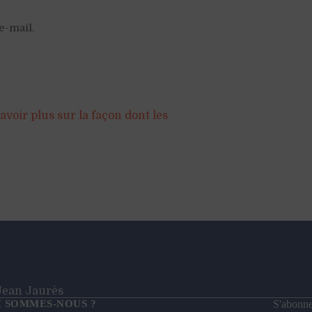
e-mail.
avoir plus sur la façon dont les
- Jean Jaurès
I SOMMES-NOUS ?
S'abonner