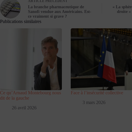
ARTICLE
PRÉCÉDENT
La branche pharmaceutique de
« La sphèr
Sanofi vendue aux Américains. Est-
droite »
ce vraiment si grave ?
Publications similaires
Ce qu’Arnaud Montebourg nous
Face à l’insécurité collective
dit de la gauche
3 mars 2026
26 avril 2026