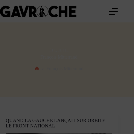
Passer
au
contenu
ÉTIQUETTE
François Mitterrand
François Mitterrand
Accueil
QUAND LA GAUCHE LANÇAIT SUR ORBITE
LE FRONT NATIONAL