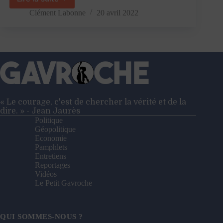
Quand
la
Clément Labonne
20 avril 2022
gauche
lançait
sur
orbite
le
Front
national
« Le courage, c'est de chercher la vérité et de la
dire. » - Jean Jaurès
Politique
Géopolitique
Economie
Pamphlets
Entretiens
Reportages
Vidéos
Le Petit Gavroche
QUI SOMMES-NOUS ?