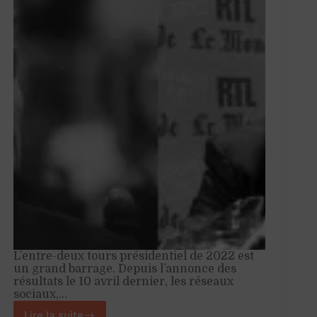
L’entre-deux tours présidentiel de 2022 est
un grand barrage. Depuis l’annonce des
résultats le 10 avril dernier, les réseaux
sociaux,…
Lire la suite