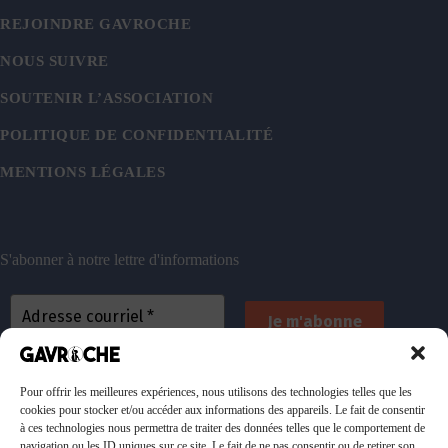
REJOINDRE GAVROCHE
NOUS SUIVRE
SOUTENIR L’ASSOCIATION
POLITIQUE DE CONFIDENTIALITÉ
MENTIONS LÉGALES
S'abonner à notre lettre d'informations
En vous inscrivant, vous acceptez de recevoir nos
emails. Vous pouvez vous désinscrire à tout
Pour offrir les meilleures expériences, nous utilisons des technologies telles que les
cookies pour stocker et/ou accéder aux informations des appareils. Le fait de consentir
moment. Consultez
notre politique de confidentialité
à ces technologies nous permettra de traiter des données telles que le comportement de
pour plus d’informations.
navigation ou les ID uniques sur ce site. Le fait de ne pas consentir ou de retirer son