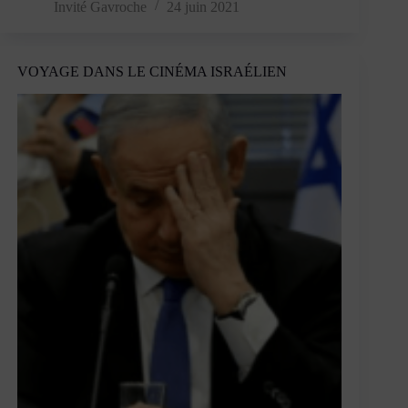
finir
Invité Gavroche
24 juin 2021
avec
le
populisme
VOYAGE DANS LE CINÉMA ISRAÉLIEN
énergétique