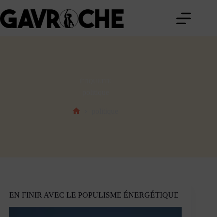
Passer
au
contenu
ÉTIQUETTE
politique
politique
Accueil
EN FINIR AVEC LE POPULISME ÉNERGÉTIQUE