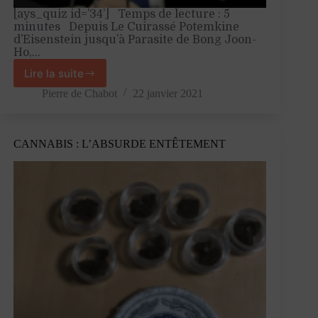
[ays_quiz id=’34’] Temps de lecture : 5
minutes Depuis Le Cuirassé Potemkine
d’Eisenstein jusqu’à Parasite de Bong Joon-
Ho,…
Lire la suite
Voyage
dans
Pierre de Chabot
22 janvier 2021
le
cinéma
israélien
CANNABIS : L’ABSURDE ENTÊTEMENT