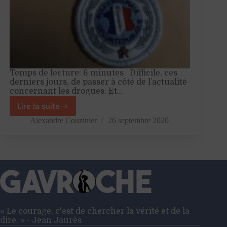
Temps de lecture: 6 minutes Difficile, ces
derniers jours, de passer à côté de l’actualité
concernant les drogues. Et…
Lire la suite
Cannabis
:
Alexandre Couzinier
26 septembre 2020
l’absurde
entêtement
« Le courage, c'est de chercher la vérité et de la
dire. » - Jean Jaurès