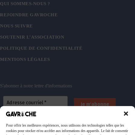
QUI SOMMES-NOUS ?
REJOINDRE GAVROCHE
NOUS SUIVRE
SOUTENIR L’ASSOCIATION
POLITIQUE DE CONFIDENTIALITÉ
MENTIONS LÉGALES
S'abonner à notre lettre d'informations
En vous inscrivant, vous acceptez de recevoir nos
emails. Vous pouvez vous désinscrire à tout
Pour offrir les meilleures expériences, nous utilisons des technologies telles que les
cookies pour stocker et/ou accéder aux informations des appareils. Le fait de consentir
moment. Consultez
notre politique de confidentialité