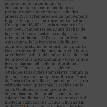
généralement entendu que la
consommation du cannabis, dans sa
pratique moderne, remonte à la fin des
années 1960 et l’émergence du mouvement
hippie. Jusque-là, contrairement aux Etats-
Unis qui ont légiféré sur la substance dès
1937 pour compenser les 13 ans d’échec de
la prohibition d’alcool, et ce malgré les
recommandations de l’Association Médicale
Américaine, la loi française n’indiquait
aucune approbation ni interdiction quant à
l’usage récréatif de la marijuana, et il faudra
attendre la loi du 31 décembre 1970 dite « loi
de lutte contre la toxicomanie »
(6)
pour que
le cannabis soit officiellement prohibé.
Ensuite? Plus rien, le quasi silence.
Quelques faits divers sont relatés, comme la
découverte d’un champ de culture au Nord
de Paris à Gennevilliers, mais sinon, c’est un
véritable tabou qui frappe la société sur le
sujet. Quelques voix en faveur de la
dépénalisation du cannabis pour mieux
soigner l’addiction s’élèvent, comme celle du
médecin addictologue Claude Olivienstein
en 1977
(7)
, tandis que l’un des leaders les