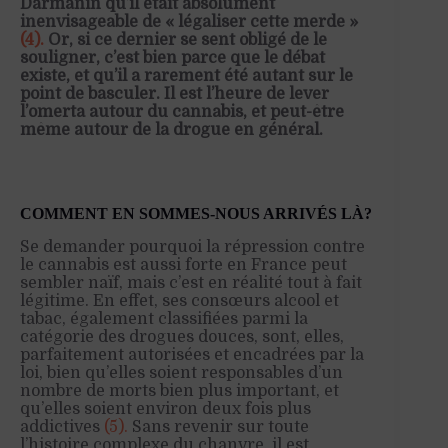
Darmanin qu’il était absolument
inenvisageable de « légaliser cette merde »
(4).
Or, si ce dernier se sent obligé de le
souligner, c’est bien parce que le débat
existe, et qu’il a rarement été autant sur le
point de basculer. Il est l’heure de lever
l’omerta autour du cannabis, et peut-être
même autour de la drogue en général.
COMMENT EN SOMMES-NOUS ARRIVÉS LÀ?
Se demander pourquoi la répression contre
le cannabis est aussi forte en France peut
sembler naïf, mais c’est en réalité tout à fait
légitime. En effet, ses consœurs alcool et
tabac, également classifiées parmi la
catégorie des drogues douces, sont, elles,
parfaitement autorisées et encadrées par la
loi, bien qu’elles soient responsables d’un
nombre de morts bien plus important, et
qu’elles soient environ deux fois plus
addictives
(5).
Sans revenir sur toute
l’histoire complexe du chanvre, il est