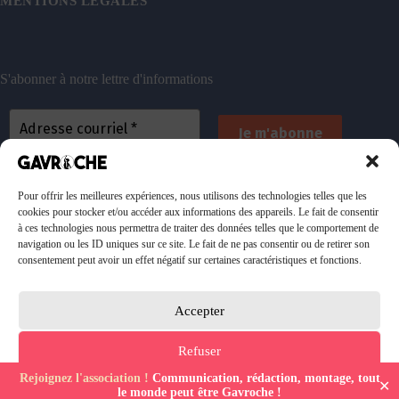
MENTIONS LÉGALES
S'abonner à notre lettre d'informations
En vous inscrivant, vous acceptez de recevoir nos
emails. Vous pouvez vous désinscrire à tout
Pour offrir les meilleures expériences, nous utilisons des technologies telles que les
cookies pour stocker et/ou accéder aux informations des appareils. Le fait de consentir
moment. Consultez
notre politique de confidentialité
à ces technologies nous permettra de traiter des données telles que le comportement de
pour plus d’informations.
navigation ou les ID uniques sur ce site. Le fait de ne pas consentir ou de retirer son
consentement peut avoir un effet négatif sur certaines caractéristiques et fonctions.
Accepter
Faire un don à l'association
Refuser
JE DONNE
Rejoignez l'association !
Communication, rédaction, montage, tout
✕
Politique de confidentialité
Politique de confidentialité
Mentions Légales
le monde peut être Gavroche !