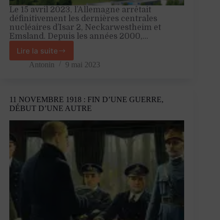
Le 15 avril 2023, l’Allemagne arrêtait
définitivement les dernières centrales
nucléaires d’Isar 2, Neckarwestheim et
Emsland. Depuis les années 2000,…
Lire la suite
Sortie
du
Antonin
9 mai 2023
nucléaire
:
le
11 NOVEMBRE 1918 : FIN D’UNE GUERRE,
mauvais
DÉBUT D’UNE AUTRE
exemple
allemand