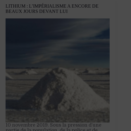
la
LITHIUM : L’IMPÉRIALISME A ENCORE DE
SNCF,
BEAUX JOURS DEVANT LUI
torpillage
du
ferroviaire
français
10 novembre 2019. Sous la pression d’une
partie de la population, de la police et de