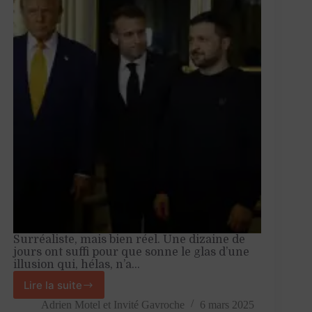
Surréaliste, mais bien réel. Une dizaine de
jours ont suffi pour que sonne le glas d’une
illusion qui, hélas, n’a…
Lire la suite
La
fin
Adrien Motel
et
Invité Gavroche
6 mars 2025