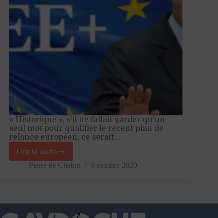
« Historique », s’il ne fallait garder qu’un
seul mot pour qualifier le récent plan de
relance européen, ce serait…
Lire la suite
Plan
de
Pierre de Chabot
9 octobre 2020
relance
europeén:
miracle
économique
ou