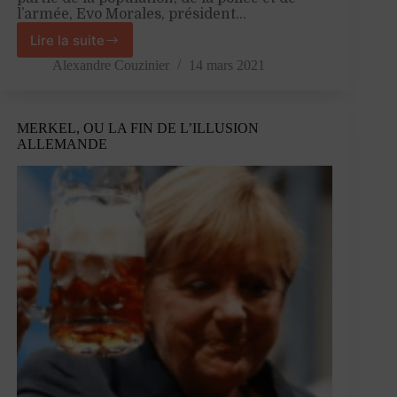
l’armée, Evo Morales, président…
Lire la suite
Lithium
:
Alexandre Couzinier
14 mars 2021
l’impérialisme
a
encore
MERKEL, OU LA FIN DE L’ILLUSION
de
ALLEMANDE
beaux
jours
devant
lui