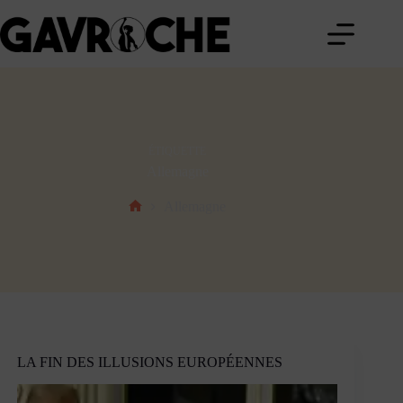
Passer
au
contenu
ÉTIQUETTE
Allemagne
Allemagne
Accueil
LA FIN DES ILLUSIONS EUROPÉENNES