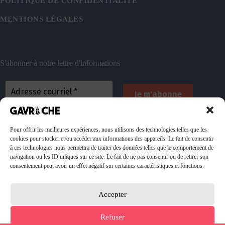
POLITIQUE DE CONFIDENTIALITÉ
MENTIONS LÉGALES
S'abonner à notre lettre d'informations
En vous inscrivant, vous acceptez de recevoir nos
emails. Vous pouvez vous désinscrire à tout
Pour offrir les meilleures expériences, nous utilisons des technologies telles que les
cookies pour stocker et/ou accéder aux informations des appareils. Le fait de consentir
moment. Consultez
notre politique de confidentialité
à ces technologies nous permettra de traiter des données telles que le comportement de
pour plus d’informations.
navigation ou les ID uniques sur ce site. Le fait de ne pas consentir ou de retirer son
consentement peut avoir un effet négatif sur certaines caractéristiques et fonctions.
Accepter
Faire un don à l'association
Refuser