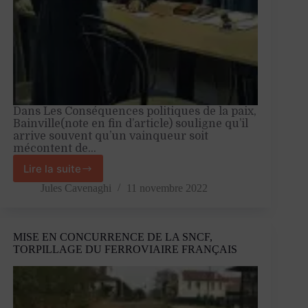
Dans Les Conséquences politiques de la paix,
Bainville(note en fin d’article) souligne qu’il
arrive souvent qu’un vainqueur soit
mécontent de…
Lire la suite
11
novembre
Jules Cavenaghi
11 novembre 2022
1918
:
fin
MISE EN CONCURRENCE DE LA SNCF,
d’une
TORPILLAGE DU FERROVIAIRE FRANÇAIS
guerre,
début
d’une
autre