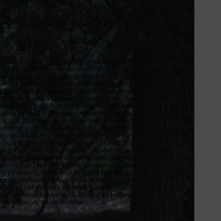
 « AU BOIS DE BOULOGNE, LES PROSTITUÉES FACE
TÉ »
O.
mbre 2023
ulement pour les Prostituées mais…la France est
d’hui un endroit extrêmement dangereux pour
mmes en général. L’Europe est devenue un coupe
et les femmes (voire les fillettes comme Lola) en
s premières victimes. En Russie (le pays du
!!!) ou du moins à Moscou et Saint Petersbourg
une femme peut tranquillement se balader le soir
 sans craindre d’être agressée. Au Japon, c’est à
ès vrai la même chose. Dans notre merveilleux
 Libre » , ce ne serait pas trop conseillé…
venir à l’insécurité que vivent les Prostituées
nce, il faut également prendre en compte que les
s anti prostitution du gouvernement précédent
lement n’ont pas amélioré la situation des
uées mais l’ont rendue encore pire. Tant en
e précarité financière et que d’insécurité. Les
 gouvernements européens agissent de manière
btile et ont mis en place des législations
p plus en phase avec la réalité du terrain. On a
uvernements qu’on mérite.
re
ôme