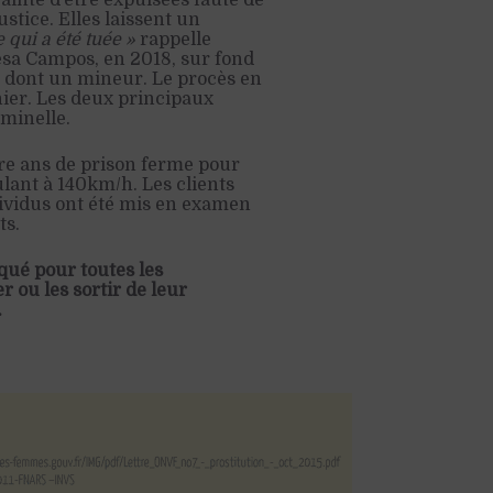
rainte d’être expulsées faute de
stice. Elles laissent un
e qui a été tuée »
rappelle
esa Campos, en 2018, sur fond
, dont un mineur. Le procès en
nier. Les deux principaux
iminelle.
re ans de prison ferme pour
lant à 140km/h. Les clients
dividus ont été mis en examen
ts.
iqué pour toutes les
r ou les sortir de leur
.