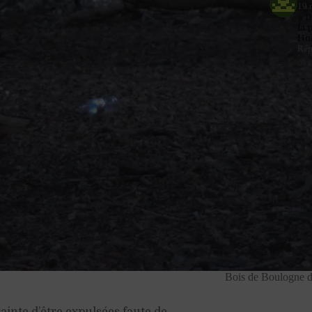
19 
« D
la 
Ho
Rép
Bois de Boulogne da