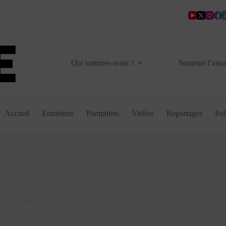
Qui sommes-nous ?
Soutenir l’asso
Accueil
Entretiens
Pamphlets
Vidéos
Reportages
Pol
ce à l’insécurité
s reportages
2 commentaires