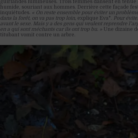
guirlandes lumineuses. Trois femmes dansent en tenue l
humide, souriant aux hommes. Derrière cette façade festiv
inquiétudes.
« On reste ensemble pour éviter un problèm
dans la forêt, on va pas trop loin,
explique Eva*.
Pour éviter
avant le sexe. Mais y a des gens qui veulent reprendre l’ar
en a qui sont méchants car ils ont trop bu. »
Une dizaine d
titubant vomit contre un arbre.