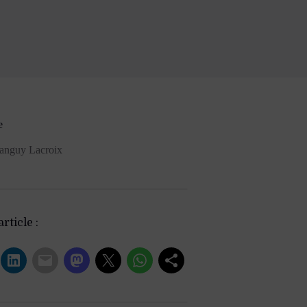
e
anguy Lacroix
rticle :