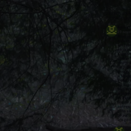
2 RÉPONSES À
À L’INSÉCURI
Jerôme 
19 nove
Non se
aujour
les fe
gorges 
sont le
diable 
une je
en jupe
peu pr
« Monde
Pour re
en Fra
mesure
non seu
Prostit
terme d
autres
plus su
beaucou
les go
Répond
Jer