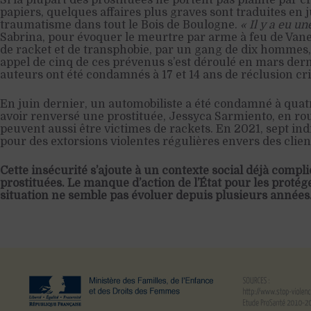
Si la plupart des prostituées ne portent pas plainte par c
papiers, quelques affaires plus graves sont traduites en ju
traumatisme dans tout le Bois de Boulogne.
« Il y a eu un
Sabrina, pour évoquer le meurtre par arme à feu de Van
de racket et de transphobie, par un gang de dix hommes
appel de cinq de ces prévenus s’est déroulé en mars der
auteurs ont été condamnés à 17 et 14 ans de réclusion cr
En juin dernier, un automobiliste a été condamné à quat
avoir renversé une prostituée, Jessyca Sarmiento, en rou
peuvent aussi être victimes de rackets. En 2021, sept in
pour des extorsions violentes régulières envers des clien
Cette insécurité s’ajoute à un contexte social déjà compl
prostituées. Le manque d’action de l’État pour les protége
situation ne semble pas évoluer depuis plusieurs années