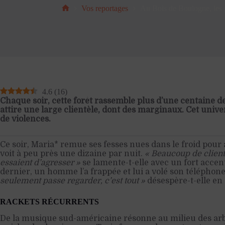
Vos reportages
Au Bois de Boulogne, les pr
Accueil
4.6
(
16
)
Chaque soir, cette forêt rassemble plus d’une centaine d
attire une large clientèle, dont des marginaux. Cet unive
de violences.
Ce soir, Maria* remue ses fesses nues dans le froid pour a
voit à peu près une dizaine par nuit.
« Beaucoup de clients
essaient d’agresser »
se lamente-t-elle avec un fort accen
dernier, un homme l’a frappée et lui a volé son téléphon
seulement passe regarder, c’est tout »
désespère-t-elle en
RACKETS RÉCURRENTS
De la musique sud-américaine résonne au milieu des arbr