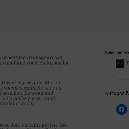
ostituées face à l’insécurité
Auteur/autric
e prostituées transgenres et
rs malfamé porte en lui son lot
T
ttirer les passants. Elle en
 volent l’argent, les sacs ou
t brésilien. Le week-end
Partagez l'a
e.
« La police passe… mais
 quelques mots.
es, dont certains portent des