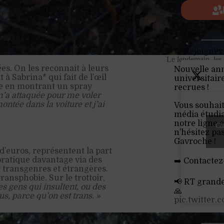
📝 Rejoignez
Le lendemain, les 
es. On les reconnait à leurs
Nouvelle an
 à Sabrina* qui fait de l’œil
universitair
le en montrant un spray
recrues !
m’a attaquée pour me voler
montée dans la voiture et j’ai
Vous souhait
média étudia
notre ligne é
Cli
n’hésitez pa
Gavroche !
d’euros, représentent la part
 pratique davantage via des
➡️ Contactez
t transgenres et étrangères.
transphobie. Sur le trottoir,
📢 RT grand
des gens qui insultent, ou des
🙏
us, parce qu’on est trans. »
pic.twitter