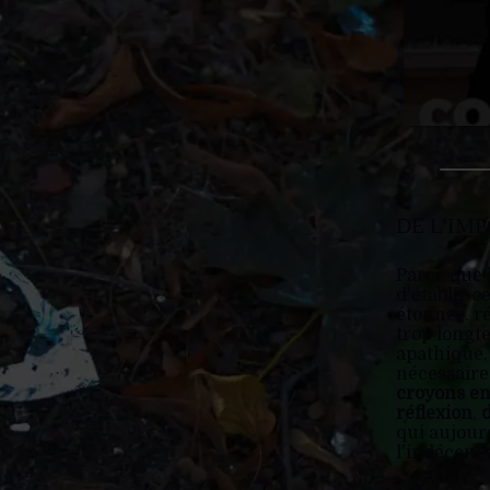
DE L'IM
Parce que 
d'établir c
étonner, ré
trop longt
apathique,
nécessaire:
croyons en
réflexion
,
qui aujourd
l'indécenc