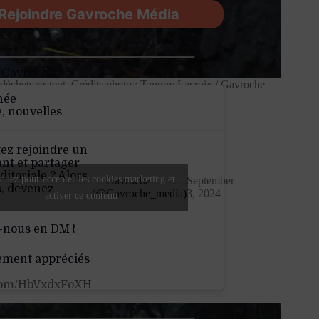
Rejoindre Gavroche Média
 Gavroche ! 📝
déchets restent. Crédits photo : Tanguy Lacroix / Gavroche
née
e, nouvelles
ez rejoindre un
nt et partager
ditoriale ? Alors
quez pour accepter les cookies marketing et
— Gavroche
September
s, devenez
(@Gavroche_media)
3, 2024
activer ce contenu
-nous en DM !
ement appréciés
.com/HbVxdxFoXH