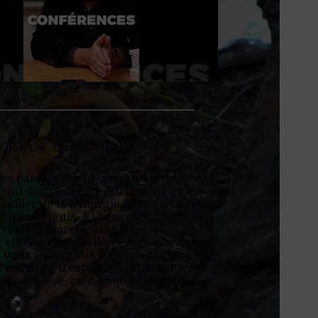
PORTANCE D'ÉCRIRE
les paroles volent, nous nous devons
e qui doit rester, ce qui doit marquer,
veiller de la léthargie qui nous a depuis
emps alanguis. A l'heure d'une presse
 cette démarche est plus que
 elle est
essentielle
. Parce que
nous
 vous
, nous vous offrons cet espace de
d'échange
,
d'espoir
, de
lutte
, contre ce
'hui relève, ou devrait relever de
e.