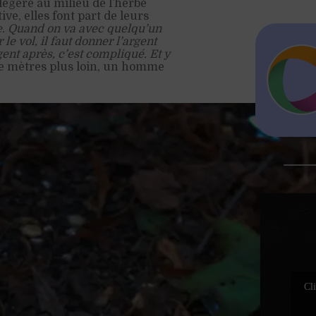
égère au milieu de l’herbe
e, elles font part de leurs
e. Quand on va avec quelqu’un
 le vol, il faut donner l’argent
gent après, c’est compliqué. Et y
e mètres plus loin, un homme
Cli