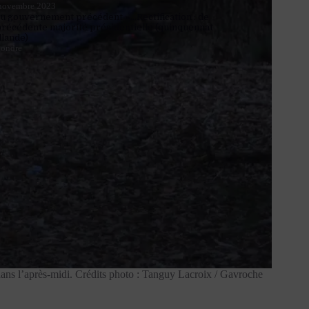
novembre 2023
u gouvernement précédent »…Rectification : de
précédente majorité présidentielle (quinquennat
llande)
ondre
ns l’après-midi. Crédits photo : Tanguy Lacroix / Gavroche