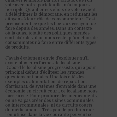
changer le monde par nos achats, que l’on
vote avec notre portefeuille, m’a toujours
horripilé. Qualifier ces choix de vote revient
à délégitimer la démocratie, en réduisant les
citoyens à leur rôle de consommateur. C’est
précisément ce que les libéraux essayent de
faire depuis des années. Dans un contexte
où la quasi totalité des politiques menées
sont libérales, il ne nous reste qu’un choix de
consommateur à faire entre différents types
de produits.
J’avais également envie d’expliquer qu’il
existe plusieurs formes de localisme.
D’abord le localisme progressiste, qui a pour
principal défaut d’éclipser les grandes
questions nationales. Une fois cités les
exemples d’alimentation, de réparation,
d’artisanat, de systèmes d’entraide dans une
économie en circuit court, ce localisme nous
laisse à sec. Pour produire des médicaments,
on ne va pas créer des usines communales
ou intercommunales, ni de circuits courts
du médicament… Très peu de produits que
l’on utilise dans la vie courante peuvent se