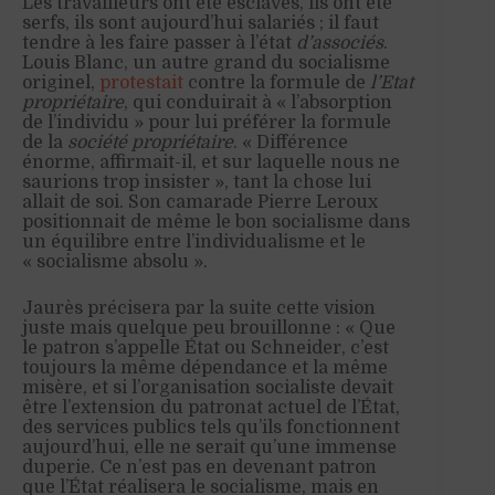
Les travailleurs ont été esclaves, ils ont été
serfs, ils sont aujourd’hui salariés ; il faut
tendre à les faire passer à l’état
d’associés
.
Louis Blanc, un autre grand du socialisme
originel,
protestait
contre la formule de
l’Etat
propriétaire
, qui conduirait à « l’absorption
de l’individu » pour lui préférer la formule
de la
société propriétaire
. « Différence
énorme, affirmait-il, et sur laquelle nous ne
saurions trop insister », tant la chose lui
allait de soi. Son camarade Pierre Leroux
positionnait de même le bon socialisme dans
un équilibre entre l’individualisme et le
« socialisme absolu ».
Jaurès précisera par la suite cette vision
juste mais quelque peu brouillonne : « Que
le patron s’appelle État ou Schneider, c’est
toujours la même dépendance et la même
misère, et si l’organisation socialiste devait
être l’extension du patronat actuel de l’État,
des services publics tels qu’ils fonctionnent
aujourd’hui, elle ne serait qu’une immense
duperie. Ce n’est pas en devenant patron
que l’État réalisera le socialisme, mais en