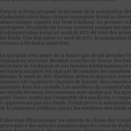
Dans le schéma proposé, la décision de la nomination d
d’administration dans chaque entreprise devait se dérou
démocratique répartit sur trois échelons. Au premier é
entreprise, les syndicats locaux auraient nommé les me
d’administration jusqu’au seuil de 20% du total des actio
les fonds. Une fois passé ce seuil de 20%, la nomination
revenue à l’échelon supérieur.
La question s’est posée de la forme que devait prendre l’
régional ou sectoriel. Meidner trancha en faveur des fond
structure de l’industrie et aux besoins d’informations et 
sectoriels auraient été chargés de nommer les membres 
lorsque le seuil de 20% d’actions détenus dans une entrep
auraient été également chargés de fournir des conseils e
nommés dans les conseils. Les membres du conseil d’adm
sectoriels devaient être nommés pour moitié par les synd
pour l’autre moitié par l’ensemble des syndicats, y compr
n’appartenant pas aux fonds. Il était prévu la nominatio
de la puissance publique parmi les membres des fonds se
L’idée était d’harmoniser les intérêts de classe des trava
provenance des salariés nommés dans les conseils d’admi