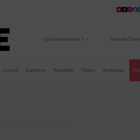
Qui sommes-nous ?
Soutenir l’asso
Accueil
Entretiens
Pamphlets
Vidéos
Reportages
Pol
isation (2/3)
ie
,
Histoire
,
Politique
,
Vos pamphlets