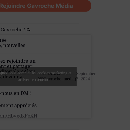
Rejoindre Gavroche Média
 Gavroche ! 📝
née
e, nouvelles
ez rejoindre un
nt et partager
ditoriale ? Alors
quez pour accepter les cookies marketing et
— Gavroche
September
s, devenez
(@Gavroche_media)
3, 2024
activer ce contenu
-nous en DM !
ement appréciés
.com/HbVxdxFoXH