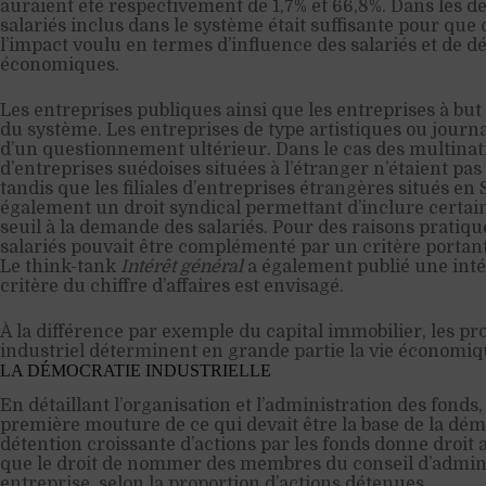
auraient été respectivement de 1,7% et 66,8%. Dans les d
salariés inclus dans le système était suffisante pour que 
l’impact voulu en termes d’influence des salariés et de d
économiques.
Les entreprises publiques ainsi que les entreprises à but
du système. Les entreprises de type artistiques ou journal
d’un questionnement ultérieur. Dans le cas des multination
d’entreprises suédoises situées à l’étranger n’étaient pa
tandis que les filiales d’entreprises étrangères situés en 
également un droit syndical permettant d’inclure certain
seuil à la demande des salariés. Pour des raisons pratiqu
salariés pouvait être complémenté par un critère portant s
Le think-tank
Intérêt général
a également publié une int
critère du chiffre d’affaires est envisagé.
À la différence par exemple du capital immobilier, les pro
industriel déterminent en grande partie la vie économiq
LA DÉMOCRATIE INDUSTRIELLE
En détaillant l’organisation et l’administration des fond
première mouture de ce qui devait être la base de la dé
détention croissante d’actions par les fonds donne droit 
que le droit de nommer des membres du conseil d’admin
entreprise, selon la proportion d’actions détenues.