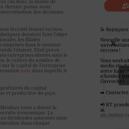
eux cas donc, la masse de
ce dernier puisse avoir
émocratisation des décisions
 non lucratif étaient exclues
📝 Rejoignez
istiques devaient faire l’objet
ales, les filiales
Nouvelle an
s comprises dans le système
universitair
Suède l’étaient. Était prévu
recrues !
es entreprises situées sous le
es, le critère du nombre de
Vous souhait
ur le capital de l’entreprise.
média étudia
éressante
note
dans laquelle le
notre ligne é
Cli
n’hésitez pa
Gavroche !
priétaires du capital
➡️ Contactez
ue et productive du pays.
📢 RT grand
s, Meidner nous a donné la
🙏
mocratie économique. La
pic.twitter
aux dividendes associées ainsi
istration dans chaque