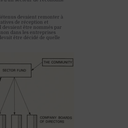
rs d’un secteur de l’économie
 détenus devaient remonter à
atives de réception et
al devaient être nommés par
 non dans les entreprises
devait être décidé de quelle
.