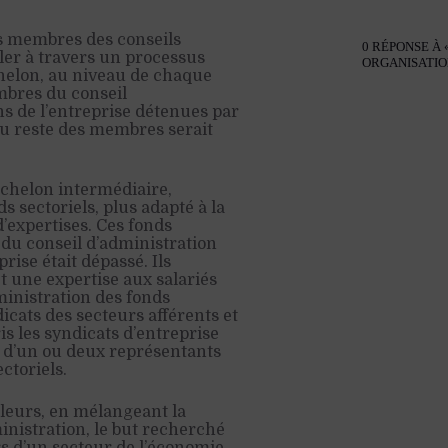
es membres des conseils
0 RÉPONSE À 
ler à travers un processus
ORGANISATION
chelon, au niveau de chaque
mbres du conseil
ns de l’entreprise détenues par
 du reste des membres serait
échelon intermédiaire,
s sectoriels, plus adapté à la
d’expertises. Ces fonds
du conseil d’administration
rise était dépassé. Ils
t une expertise aux salariés
inistration des fonds
icats des secteurs afférents et
is les syndicats d’entreprise
n d’un ou deux représentants
ctoriels.
illeurs, en mélangeant la
nistration, le but recherché