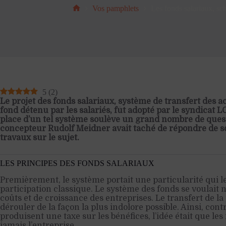
Vos pamphlets
Les fonds salariaux, sc
Accueil
5
(
2
)
Le projet des fonds salariaux, système de transfert des a
fond détenu par les salariés, fût adopté par le syndicat 
place d’un tel système soulève un grand nombre de ques
concepteur Rudolf Meidner avait tâché de répondre de s
travaux sur le sujet.
LES PRINCIPES DES FONDS SALARIAUX
Premièrement, le système portait une particularité qui le
participation classique. Le système des fonds se voulait 
coûts et de croissance des entreprises. Le transfert de la 
dérouler de la façon la plus indolore possible. Ainsi, con
produisent une taxe sur les bénéfices, l’idée était que le
jamais l’entreprise.