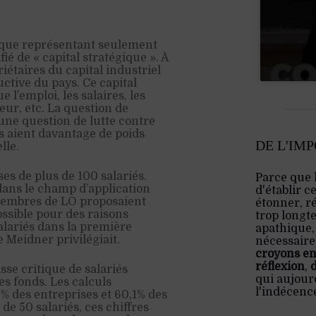
en que représentant seulement
fié de « capital stratégique ». À
iétaires du capital industriel
ctive du pays. Ce capital
e l’emploi, les salaires, les
ur, etc. La question de
’une question de lutte contre
iés aient davantage de poids
DE L'IM
lle.
es de plus de 100 salariés.
Parce que 
dans le champ d’application
d'établir c
 membres de LO proposaient
étonner, ré
ossible pour des raisons
trop longt
salariés dans la première
apathique,
 Meidner privilégiait.
nécessaire:
croyons en
réflexion
,
asse critique de salariés
qui aujourd
es fonds. Les calculs
l'indécenc
8% des entreprises et 60,1% des
 de 50 salariés, ces chiffres