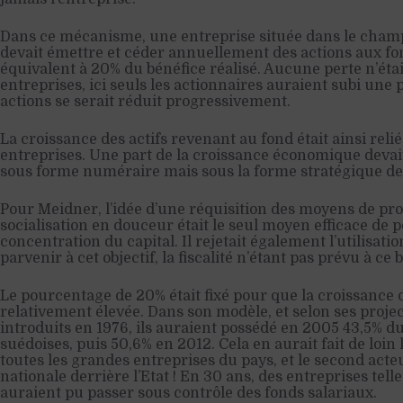
Dans ce mécanisme, une entreprise située dans le champ
devait émettre et céder annuellement des actions aux fo
équivalent à 20% du bénéfice réalisé. Aucune perte n’étai
entreprises, ici seuls les actionnaires auraient subi une p
actions se serait réduit progressivement.
La croissance des actifs revenant au fond était ainsi relié
entreprises. Une part de la croissance économique devait
sous forme numéraire mais sous la forme stratégique des
Pour Meidner, l’idée d’une réquisition des moyens de pro
socialisation en douceur était le seul moyen efficace de p
concentration du capital. Il rejetait également l’utilisati
parvenir à cet objectif, la fiscalité n’étant pas prévu à ce 
Le pourcentage de 20% était fixé pour que la croissance d
relativement élevée. Dans son modèle, et selon ses project
introduits en 1976, ils auraient possédé en 2005 43,5% du
suédoises, puis 50,6% en 2012. Cela en aurait fait de loin
toutes les grandes entreprises du pays, et le second act
nationale derrière l’Etat ! En 30 ans, des entreprises tell
auraient pu passer sous contrôle des fonds salariaux.