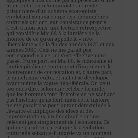
appliquée à Mai 68 me paraît procéder d’une
interprétation néo-marxiste qui reste
prisonnière d’un schéma économiste
englobant sous sa coupe des phénomènes
culturels qui ont leur consistance propre.
C’est, à mon sens, une lecture rétrospective
qui considère Mai 68 à la lumière de la
montée de ce qu’on appelle le « néo-
libéralisme » de la fin des années 1970 et des
années 1980. Cela ne me paraît pas
correspondre à ce qui s’est effectivement
passé. D’une part, en Mai 68, le marxisme et
l’anticapitalisme continuent d’imprégner le
mouvement de contestation et, d’autre part,
le gauchisme culturel naît et se développe
avant même la vague néo-libérale. On peut
toujours dire, selon une célèbre formule,
que les hommes font l’histoire en ne sachant
pas l’histoire qu’ils font, mais cette histoire
ne me paraît pas pour autant déterminée à
l’avance et implique des idées et des
représentations, un imaginaire qui ne
relèvent pas simplement de l’économie. Ce
qui me paraît vrai c’est que la révolution
culturelle soixante-huitarde va un moment