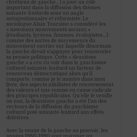
chrétiens de gauche…) a joué un rôle
important dans la diffusion des thèmes
soixante-huitards sous un angle
autogestionnaire et réformiste. Le
sociologue Alain Touraine a considéré les
« nouveaux mouvements sociaux »
(étudiants, lycéens, femmes, écologistes…)
comme des sortes de successeurs du
mouvement ouvrier sur laquelle désormais
la gauche devait s’appuyer pour renouveler
sa pensée politique. Cette « deuxième
gauche » a cru vu voir dans le gauchisme
culturel soixante-huitard un facteur de
renouveau démocratique alors qu’il
comporte, comme je le montre dans mon
livre, des aspects nihilistes de renversement
des valeurs et une remise en cause radicale
des principes républicains. Qu’elle le veuille
ou non, la deuxième gauche a été l’un des
vecteurs de la diffusion du gauchisme
culturel post-soixante-huitard aux effets
délétères.
Avec la venue de la gauche au pouvoir, les
années 1980-1990 vont marquer un