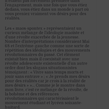
n’étaient pas forcément première dans
l’engagement, mais une fois que vous étiez
dedans, vous étiez dans un monde à part où
vous preniez vraiment vos désirs pour des
réalités.
Les « maos-spontex » représentaient un
curieux mélange de l’idéologie maoïste et
d’une révolte exacerbée de la jeunesse.
Nombre d’interprétations considéraient Mai
68 et l’extrême-gauche comme une sorte de
répétition des idéologies et des mouvements
révolutionnaires du passé. Cet élément
existait bien mais il coexistait avec une
révolte adolescente existentielle d’un autre
ordre dont les slogans situationnistes
témoignent : « Vivre sans temps morts et
jouir sans entrave » ; « Je prends mes désirs
pour des réalités car je crois à la réalité de
mes désirs » »… Comme je le montre dans
mon livre, c’est ce mélange de la révolte, de
la bohême et des références
révolutionnaires qui caractérisaient le
mouvement étudiant et lycéen soixante-
huitard.