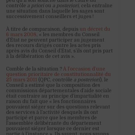
peu qu’il soit sollicité dans le cadre du
contrôle
a priori
ou
a posteriori
, cela entraîne
une situation dans laquelle les sages sont
successivement conseillers et juges !
À titre de comparaison, depuis
un décret du
6 mars 2008
, « les membres du Conseil
d’État ne peuvent participer au jugement
des recours dirigés contre les actes pris
après avis du Conseil d’État, s’ils ont pris part
à la délibération de cet avis ».
Comble de la situation ?
À l’occasion d’une
question prioritaire de constitutionnalité du
25 mars 2011
(QPC, contrôle
a posteriori
), le
Conseil a estimé que la composition des
commissions départementales d’aide sociale
était contraire au principe d’impartialité en
raison du fait que « les fonctionnaires
pouvaient siéger sur des questions relevant
des services à l’activité desquels ils ont
participé et parce que les membres de
l’assemblée délibérante du département
pouvaient siéger lorsque ce dernier est
partie à l’instance ». Ils savent, nous savons,