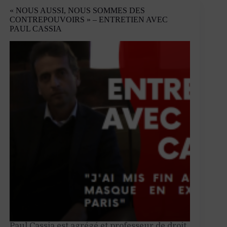
gauchisme
« NOUS AUSSI, NOUS SOMMES DES
culturel
CONTREPOUVOIRS » – ENTRETIEN AVEC
PAUL CASSIA
Paul Cassia est agrégé et professeur de droit