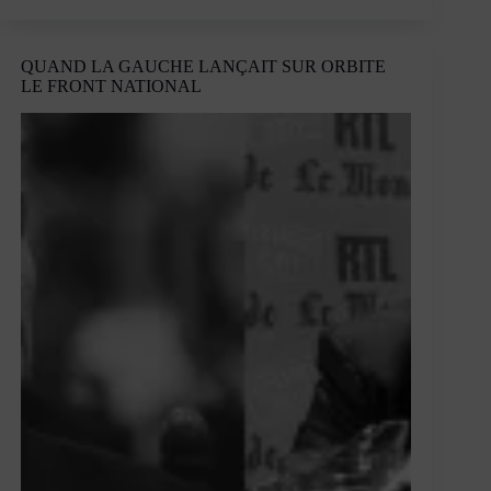
l’arbre
qui
cache
QUAND LA GAUCHE LANÇAIT SUR ORBITE
la
LE FRONT NATIONAL
forêt
?