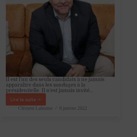
Il est l’un des seuls candidats à ne jamais
apparaître dans les sondages à la
présidentielle. Il n’est jamais invité…
Lire la suite
Georges
Kuzmanovic,
Clément Labonne
8 janvier 2022
le
grand
exclu
de
2022