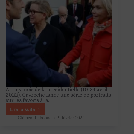
Entretien
avec
Michel
Goya
À trois mois de la présidentielle (10-24 avril
2022), Gavroche lance une série de portraits
sur les favoris à la…
Lire la suite
Valérie
Pécresse,
Clément Labonne
9 février 2022
un
Macron