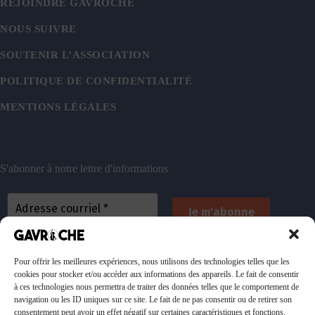
REJOINDRE GAVROCHE
NOUS SUIVRE
SOUTENIR L’ASSOCIATION
POLITIQUE DE CONFIDENTIALITÉ
MENTIONS LÉGALES
S'abonner à notre lettre d'informations
En vous inscrivant, vous acceptez de recevoir nos
emails. Vous pouvez vous désinscrire à tout
Pour offrir les meilleures expériences, nous utilisons des technologies telles que les
cookies pour stocker et/ou accéder aux informations des appareils. Le fait de consentir
moment. Consultez
notre politique de confidentialité
à ces technologies nous permettra de traiter des données telles que le comportement de
pour plus d’informations.
navigation ou les ID uniques sur ce site. Le fait de ne pas consentir ou de retirer son
consentement peut avoir un effet négatif sur certaines caractéristiques et fonctions.