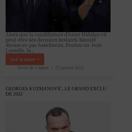
Alors que la candidature d’Anne Hidalgo vit
peut-être ses derniers instants, bientôt
devancée par Asselineau, Poutou ou Jean
Lassalle, la…
Lire la suite
Anne
Hidalgo,
Pierre de Chabot
22 janvier 2022
le
Macron
rose
GEORGES KUZMANOVIC, LE GRAND EXCLU
DE 2022