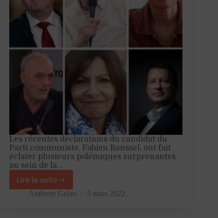
Les récentes déclarations du candidat du
Parti communiste, Fabien Roussel, ont fait
éclater plusieurs polémiques surprenantes
au sein de la…
Lire la suite
Socialisme,
centre-
Anthony Gelao
5 mars 2022
gauche,
et