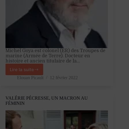
Michel Goya est colonel (ER) des Troupes de
marine (Armée de Terre). Docteur en
histoire et ancien titulaire de la…
Lire la suite
«
La
Elouan Picault
12 février 2022
Vème
République
rend
VALÉRIE PÉCRESSE, UN MACRON AU
l’engagement
FÉMININ
militaire
très
facile
»
–