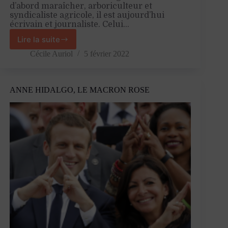
d’abord maraîcher, arboriculteur et
syndicaliste agricole, il est aujourd’hui
écrivain et journaliste. Celui…
Lire la suite
«
Notre
Cécile Auriol
5 février 2022
compétitivité
risque
d’être
ANNE HIDALGO, LE MACRON ROSE
affaiblie
par
le
Green-
deal
européen
»
–
Entretien
avec
Jean-
Paul
Pelras