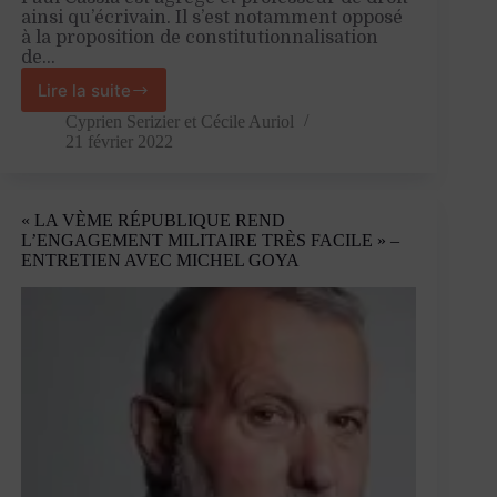
ainsi qu’écrivain. Il s’est notamment opposé
à la proposition de constitutionnalisation
de…
Lire la suite
«
Nous
Cyprien Serizier
et
Cécile Auriol
aussi,
21 février 2022
nous
sommes
des
« LA VÈME RÉPUBLIQUE REND
contrepouvoirs
L’ENGAGEMENT MILITAIRE TRÈS FACILE » –
»
ENTRETIEN AVEC MICHEL GOYA
–
Entretien
avec
Paul
Cassia