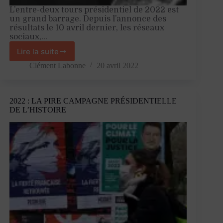
L’entre-deux tours présidentiel de 2022 est
un grand barrage. Depuis l’annonce des
résultats le 10 avril dernier, les réseaux
sociaux,…
Lire la suite
Quand
la
Clément Labonne
20 avril 2022
gauche
lançait
sur
2022 : LA PIRE CAMPAGNE PRÉSIDENTIELLE
orbite
DE L’HISTOIRE
le
Front
national