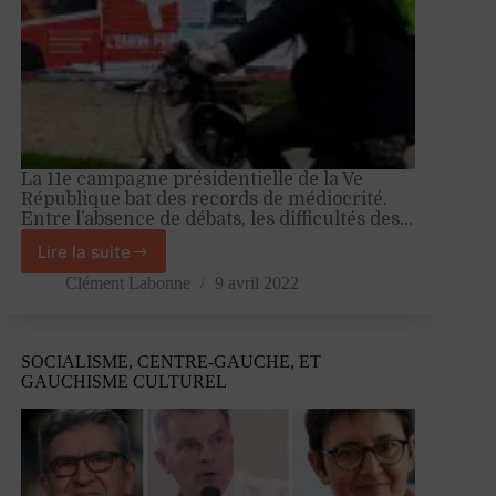
La 11e campagne présidentielle de la Ve
République bat des records de médiocrité.
Entre l’absence de débats, les difficultés des…
Lire la suite
2022
:
Clément Labonne
9 avril 2022
la
pire
campagne
SOCIALISME, CENTRE-GAUCHE, ET
présidentielle
GAUCHISME CULTUREL
de
l’histoire