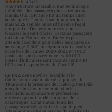
4.3
(
12
)
Une structure incassable, une technologie
infaillible, des passagers plus sereins que
jamais. Oui, la France fut un temps aussi
solide que le Titanic à son inauguration.
Mais 2022 semble aujourd’hui être l’égal
temporel de l’iceberg meurtrier où se
fracassa le géant d’acier. Certains passagers
du bateau France n’ont d’ailleurs pas
attendu l’accident pour délier les canots de
sauvetage. 2 300 enseignants ont cassé leur
craie lors de l’année 2020-2021, et 4 000
postes ne sont pas renouvelés. 60 000
postes d’infirmiers sont vacants contre 10
000 avant la pandémie du Covid-19.
En 1912, deux navires, le Baltic et le
Californian, avaient alerté l’équipage du
Titanic sur la présence de l’iceberg. Cent dix-
ans plus tard, on ne compte plus les
associations, syndicats et professions
entières qui ont hurlé l’annonce de la
catastrophe. L’État-nation fond, les
passagers se résignent et les politiques
atteignent un niveau proche du soleil de la