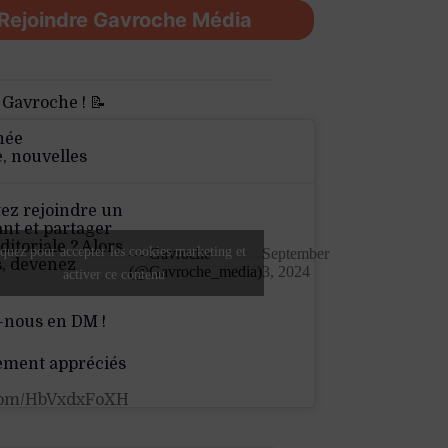
Rejoindre Gavroche Média
 Gavroche ! 📝
née
e, nouvelles
ez rejoindre un
nt et partager
ditoriale ? Alors
quez pour accepter les cookies marketing et
— Gavroche
September
s, devenez
(@Gavroche_media)
3, 2024
activer ce contenu
-nous en DM !
ement appréciés
.com/HbVxdxFoXH