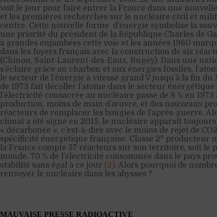
voit le jour pour faire entrer la France dans une nouvelle
et les premières recherches sur le nucléaire civil et mili
centre. Cette nouvelle forme d’énergie symbolise la souv
une priorité du président de la République Charles de Ga
à grandes enjambées cette voie et les années 1960 marq
dans les foyers français avec la construction de six réact
(Chinon, Saint-Laurent-des-Eaux, Bugey). Dans une nation
s’éclaire grâce au charbon et aux énergies fossiles, l’at
le secteur de l’énergie à vitesse grand V jusqu’à la fin du 
de 1973 fait décoller l’atome dans le secteur énergétique 
l’électricité consacrée au nucléaire passe de 8 % en 1973
production, moins de main d’œuvre, et des nouveaux pr
réacteurs de remplacer les bougies de l’après-guerre. Alo
climat a été signé en 2015, le nucléaire apparaît toujou
« décarbonée », c’est-à-dire avec le moins de rejet de CO
e
spécificité énergétique française. Classé 2
producteur mo
la France compte 57 réacteurs sur son territoire, soit le
monde. 70 % de l’électricité consommée dans le pays prov
stabilité sans égal à ce jour
(2)
. Alors pourquoi de nombre
renvoyer le nucléaire dans les abysses ?
MAUVAISE PRESSE RADIOACTIVE