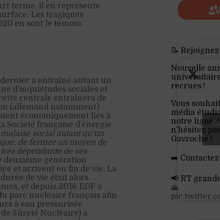
rt terme, il en représente
surface. Les tragiques
20 en sont le témoin.
📝 Rejoignez
Nouvelle an
universitair
dernier a entraîné autant un
recrues !
ue d’inquiétudes sociales et
cette centrale entraînera de
Vous souhait
rbon (allemand notamment)
média étudia
taient économiquement liés à
notre ligne é
Cli
la Société française d’énergie
n’hésitez pa
 malaise social autant qu’un
Gavroche !
tique, de fermer un moyen de
 très dépendante de ses
➡️ Contactez
de deuxième génération
ce et arrivent en fin de vie. La
durée de vie était alors
📢 RT grand
mes, et depuis 2016 EDF a
🙏
du parc nucléaire français afin
pic.twitter
eurs à eau pressurisée
 de Sûreté Nucléaire) a