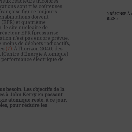
ieux réacteurs tricolores
rations sont très coûteuses
 française figure toujours
0 RÉPONSE À 
habilitations doivent
BIEN »
e (EPR) et quatrième
 le site nucléaire de
 réacteur EPR (pressurisé
tion n’est pas encore prévue.
e moins de déchets radioactifs,
res
(
7
)
. À l’horizon 2040, des
A (Centre d’Énergie Atomique)
la performance électrique de
s besoin. Les objectifs de la
tes à John Kerry en passant
rgie atomique reste, à ce jour,
bles, pour réduire les