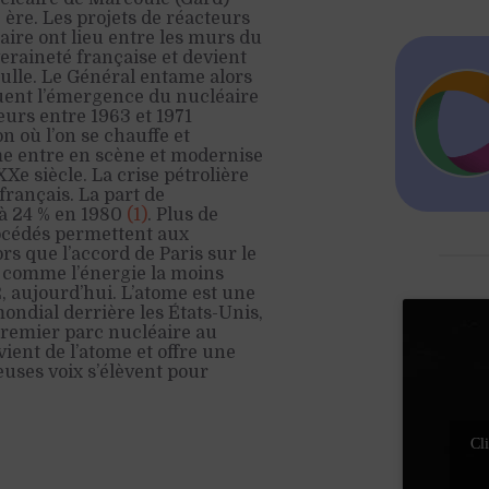
 ère. Les projets de réacteurs
taire ont lieu entre les murs du
eraineté française et devient
ulle. Le Général entame alors
uent l’émergence du nucléaire
eurs entre 1963 et 1971
 où l’on se chauffe et
ome entre en scène et modernise
XXe siècle. La crise pétrolière
français. La part de
 à 24 % en 1980
(1)
. Plus de
océdés permettent aux
rs que l’accord de Paris sur le
rs comme l’énergie la moins
2, aujourd’hui. L’atome est une
ndial derrière les États-Unis,
 premier parc nucléaire au
ient de l’atome et offre une
uses voix s’élèvent pour
Cli