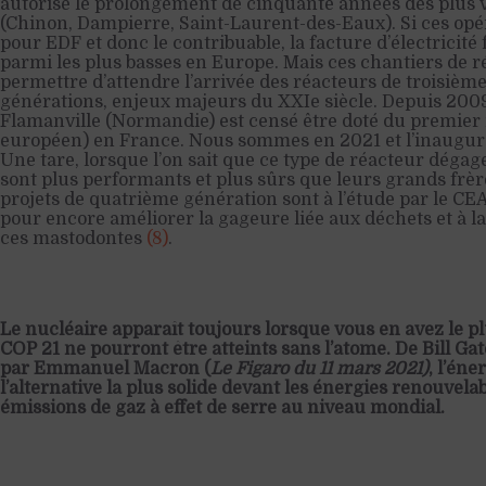
autorisé le prolongement de cinquante années des plus v
(Chinon, Dampierre, Saint-Laurent-des-Eaux). Si ces opé
pour EDF et donc le contribuable, la facture d’électricité
parmi les plus basses en Europe. Mais ces chantiers de ré
permettre d’attendre l’arrivée des réacteurs de troisièm
générations, enjeux majeurs du XXIe siècle. Depuis 2009,
Flamanville (Normandie) est censé être doté du premier
européen) en France. Nous sommes en 2021 et l’inaugura
Une tare, lorsque l’on sait que ce type de réacteur dégag
sont plus performants et plus sûrs que leurs grands frè
projets de quatrième génération sont à l’étude par le CE
pour encore améliorer la gageure liée aux déchets et à 
ces mastodontes
(
8
)
.
Le nucléaire apparaît toujours lorsque vous en avez le plu
COP 21 ne pourront être atteints sans l’atome. De Bill Ga
par Emmanuel Macron (
Le Figaro du 11 mars 2021)
, l’éne
l’alternative la plus solide devant les énergies renouvela
émissions de gaz à effet de serre au niveau mondial.