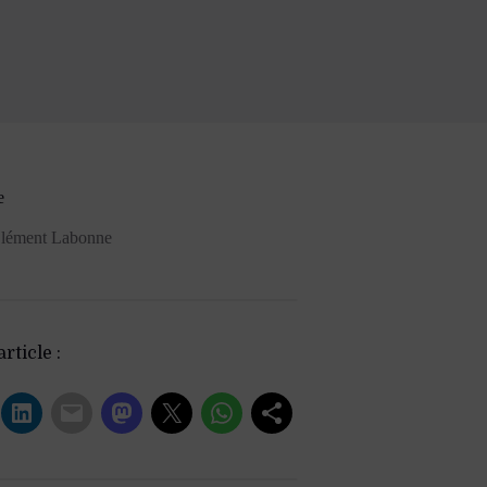
e
lément Labonne
rticle :