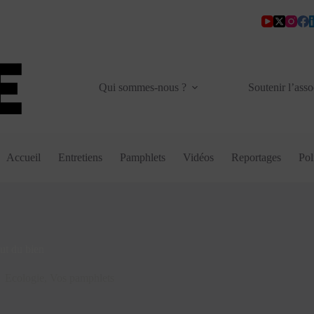
Qui sommes-nous ?
Soutenir l’asso
Accueil
Entretiens
Pamphlets
Vidéos
Reportages
Pol
ut du bien
Ecologie
,
Vos pamphlets