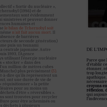
ectif « Sortir du nucléaire »,
chernobyl (1986) et de
onnementaux sont évidemment
ui sinistrées et peuvent donner
quences humaines et
que
le bilan de Tchernobyl soit
i-même
n’ait fait aucun mort
. Il
’absence de barrières
éacteurs de seconde génération)
éisme puis un tsunami
DE L'IM
a centrale japonaise. Autre
puis 1993, l’Agence
s utilisant l’énergie nucléaire
Parce que 
les « stocker » dans des
d'établir c
 d’un million de mètres cubes
étonner, ré
e (Manche) plus précisément
(5)
.
trop longt
st-à-dire qu’ils représentent un
apathique,
out, ont une durée de vie de
nécessaire:
« réquisitionner » la petite
croyons en
léaires pour au moins un
réflexion
,
 déchets d’être « réversibles ».
qui aujourd
ons sont trouvées pour recycler
l'indécenc
e Bure pour être acheminés ou
es déchets à plusieurs