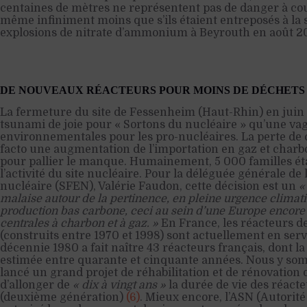
centaines de mètres ne représentent pas de danger à cou
même infiniment moins que s’ils étaient entreposés à la 
explosions de nitrate d’ammonium à Beyrouth en août 20
DE NOUVEAUX RÉACTEURS POUR MOINS DE DÉCHETS
La fermeture du site de Fessenheim (Haut-Rhin) en juin 
tsunami de joie pour « Sortons du nucléaire » qu’une vag
environnementales pour les pro-nucléaires. La perte de 
facto une augmentation de l’importation en gaz et cha
pour pallier le manque. Humainement, 5 000 familles é
l’activité du site nucléaire. Pour la déléguée générale de 
nucléaire (SFEN), Valérie Faudon, cette décision est un
«
malaise autour de la pertinence, en pleine urgence clima
production bas carbone, ceci au sein d’une Europe encore
centrales à charbon et à gaz. »
En France, les réacteurs 
(construits entre 1970 et 1998) sont actuellement en servi
décennie 1980 a fait naître 43 réacteurs français, dont la 
estimée entre quarante et cinquante années. Nous y som
lancé un grand projet de réhabilitation et de rénovation 
d’allonger de
« dix à vingt ans »
la durée de vie des réact
(deuxième génération)
(6)
. Mieux encore, l’ASN (Autorité