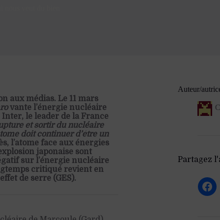
ui nous veut du bien
Auteur/autric
on aux médias. Le 11 mars
aro
vante l’énergie nucléaire
C
 Inter, le leader de la France
upture et sortir du nucléaire
atome doit continuer d’être un
ès, l’atome face aux énergies
’explosion japonaise sont
Partagez l'a
gatif sur l’énergie nucléaire
ngtemps critiqué revient en
effet de serre (GES).
cléaire de Marcoule (Gard)