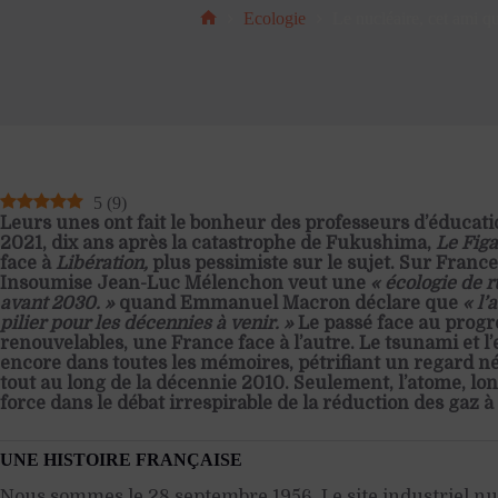
Ecologie
Le nucléaire, cet ami q
Accueil
5
(
9
)
Leurs unes ont fait le bonheur des professeurs d’éducati
2021, dix ans après la catastrophe de Fukushima,
Le Fig
face à
Libération,
plus pessimiste sur le sujet. Sur France
Insoumise Jean-Luc Mélenchon veut une
« écologie de r
avant 2030. »
quand Emmanuel Macron déclare que
« l’
pilier pour les décennies à venir. »
Le passé face au progr
renouvelables, une France face à l’autre. Le tsunami et l
encore dans toutes les mémoires, pétrifiant un regard né
tout au long de la décennie 2010. Seulement, l’atome, lo
force dans le débat irrespirable de la réduction des gaz à 
UNE HISTOIRE FRANÇAISE
Nous sommes le 28 septembre 1956. Le site industriel nu