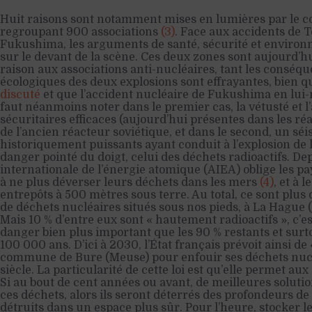
Huit raisons sont notamment mises en lumières par le coll
regroupant 900 associations
(3)
. Face aux accidents de T
Fukushima, les arguments de santé, sécurité et envir
sur le devant de la scène. Ces deux zones sont aujourd’h
raison aux associations anti-nucléaires, tant les consé
écologiques des deux explosions sont effrayantes, bien 
discuté
et que l’accident nucléaire de Fukushima en lu
faut néanmoins noter dans le premier cas, la vétusté et l
sécuritaires efficaces (aujourd’hui présentes dans les r
de l’ancien réacteur soviétique, et dans le second, un s
historiquement puissants ayant conduit à l’explosion de l
danger pointé du doigt, celui des déchets radioactifs. De
internationale de l’énergie atomique (AIEA) oblige les pay
à ne plus déverser leurs déchets dans les mers
(4)
, et à 
entrepôts à 500 mètres sous terre. Au total, ce sont plus
de déchets nucléaires situés sous nos pieds, à La Hagu
Mais 10 % d’entre eux sont « hautement radioactifs », c’e
danger bien plus important que les 90 % restants et surt
100 000 ans. D’ici à 2030, l’État français prévoit ainsi de 
commune de Bure (Meuse) pour enfouir ses déchets nuc
siècle. La particularité de cette loi est qu’elle permet aux
Si au bout de cent années ou avant, de meilleures soluti
ces déchets, alors ils seront déterrés des profondeurs d
détruits dans un espace plus sûr. Pour l’heure, stocker l